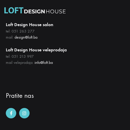
Loft Design House salon
tel: 051 263 277
mail:
design@loft.ba
Loft Design House veleprodaja
tel: 051 213 997
mail veleprodaja:
info@loft.ba
Pratite nas