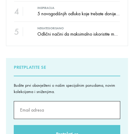
4
INSPIRACIJA
5 novogodišnjih odluka koje trebate donijeti u vezi izgleda doma
5
NEKATEGORISANO
Odlični načini da maksimalno iskoristite male prostore
PRETPLATITE SE
Budite prvi obavješteni o našim specijalnim ponudama, novim
kolekcijama i sniženjima.