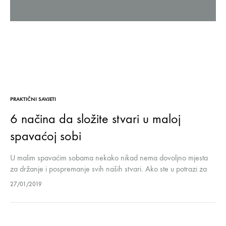
PRAKTIČNI SAVJETI
6 načina da složite stvari u maloj
spavaćoj sobi
U malim spavaćim sobama nekako nikad nema dovoljno mjesta
za držanje i pospremanje svih naših stvari. Ako ste u potrazi za
najboljim naćinom da pospremite svu odjeću, cipele i nakit…
27/01/2019