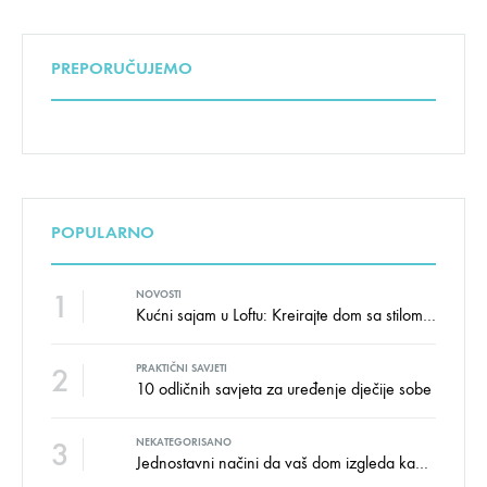
PREPORUČUJEMO
POPULARNO
1
NOVOSTI
Kućni sajam u Loftu: Kreirajte dom sa stilom i udobnošću uz velike uštede!
2
PRAKTIČNI SAVJETI
10 odličnih savjeta za uređenje dječije sobe
3
NEKATEGORISANO
Jednostavni načini da vaš dom izgleda kao salon namještaja