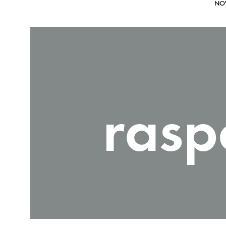
NO
rasp