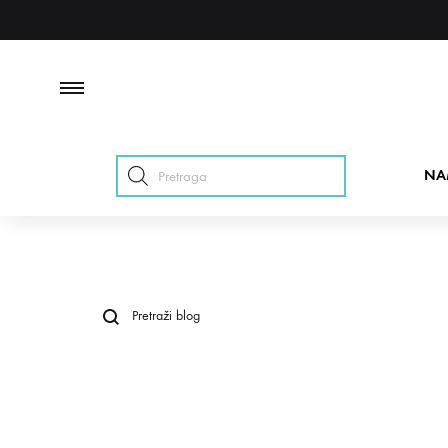
Products
NA
search