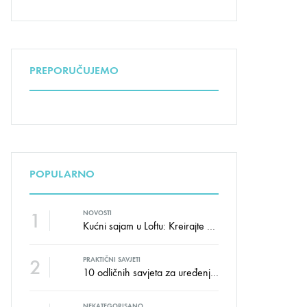
PREPORUČUJEMO
POPULARNO
1
NOVOSTI
Kućni sajam u Loftu: Kreirajte dom sa stilom i udobnošću uz velike uštede!
2
PRAKTIČNI SAVJETI
10 odličnih savjeta za uređenje dječije sobe
NEKATEGORISANO