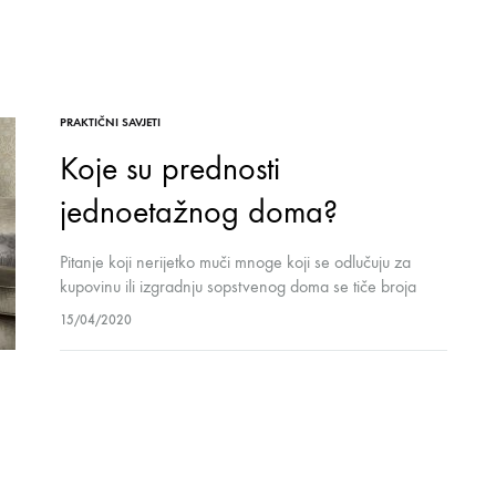
PRAKTIČNI SAVJETI
Koje su prednosti
jednoetažnog doma?
Pitanje koji nerijetko muči mnoge koji se odlučuju za
kupovinu ili izgradnju sopstvenog doma se tiče broja
etaža: da li će jedan sprat biti dovoljan za potrebe moje
15/04/2020
porodice ili…