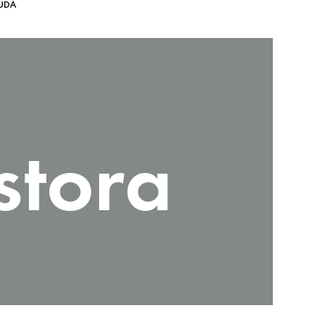
UDA
stora