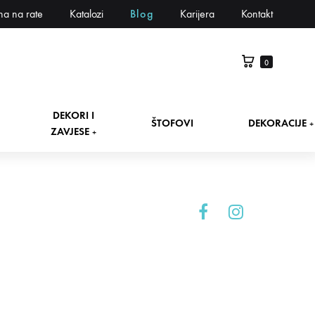
na na rate
Katalozi
Blog
Karijera
Kontakt
0
DEKORI I
ŠTOFOVI
DEKORACIJE
+
ZAVJESE
+
Facebook
Instagram