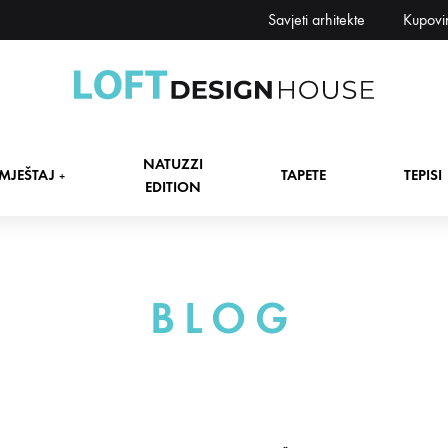
Savjeti arhitekte
Kupovi
Loft
Namještaj,
Design
tapete,
NATUZZI
House
tepisi
MJEŠTAJ
TAPETE
TEPISI
+
EDITION
dekori
i
zavjese,
dekoracije,
+
BLOG
rasvjeta
+
+
+