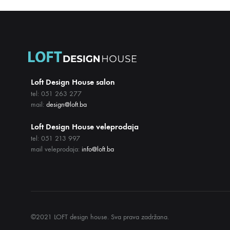
Loft Design House salon
tel: 051 263 277
mail:
design@loft.ba
Loft Design House veleprodaja
tel: 051 213 997
mail veleprodaja:
info@loft.ba
©2021 LOFT design house. Sva prava zadržana.