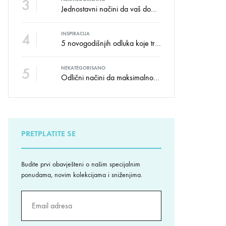
3
Jednostavni načini da vaš dom izgleda kao salon namještaja
4
INSPIRACIJA
5 novogodišnjih odluka koje trebate donijeti u vezi izgleda doma
5
NEKATEGORISANO
Odlični načini da maksimalno iskoristite male prostore
PRETPLATITE SE
Budite prvi obavješteni o našim specijalnim
ponudama, novim kolekcijama i sniženjima.