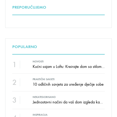
PREPORUČUJEMO
POPULARNO
1
NOVOSTI
Kućni sajam u Loftu: Kreirajte dom sa stilom i udobnošću uz velike uštede!
2
PRAKTIČNI SAVJETI
10 odličnih savjeta za uređenje dječije sobe
3
NEKATEGORISANO
Jednostavni načini da vaš dom izgleda kao salon namještaja
INSPIRACIJA