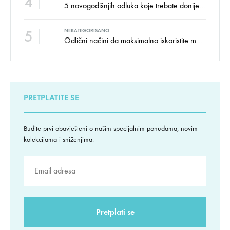
4
5 novogodišnjih odluka koje trebate donijeti u vezi izgleda doma
5
NEKATEGORISANO
Odlični načini da maksimalno iskoristite male prostore
PRETPLATITE SE
Budite prvi obavješteni o našim specijalnim ponudama, novim
kolekcijama i sniženjima.