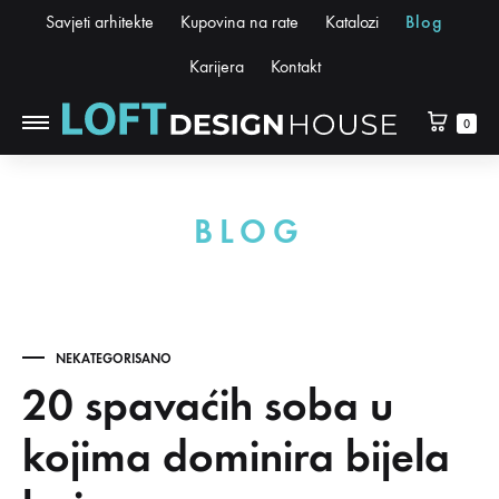
Savjeti arhitekte
Kupovina na rate
Katalozi
Blog
Karijera
Kontakt
0
BLOG
NEKATEGORISANO
20 spavaćih soba u
kojima dominira bijela