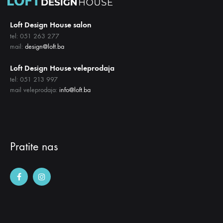
Loft Design House salon
tel: 051 263 277
mail:
design@loft.ba
Loft Design House veleprodaja
tel: 051 213 997
mail veleprodaja:
info@loft.ba
Pratite nas