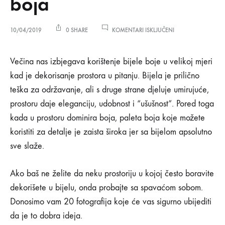
boja
ZA
10/04/2019
0 SHARE
KOMENTARI ISKLJUČENI
20
SPAVAĆIH
20
SOBA
Večina nas izbjegava korištenje bijele boje u velikoj mjeri
U
kad je dekorisanje prostora u pitanju. Bijela je prilično
KOJIMA
spavaćih
DOMINIRA
teška za održavanje, ali s druge strane djeluje umirujuće,
BIJELA
prostoru daje eleganciju, udobnost i “ušušnost”. Pored toga
BOJA
soba
kada u prostoru dominira boja, paleta boja koje možete
u
koristiti za detalje je zaista široka jer sa bijelom apsolutno
sve slaže.
kojima
Ako baš ne želite da neku prostoriju u kojoj često boravite
dominira
dekorišete u bijelu, onda probajte sa spavaćom sobom.
bijela
Donosimo vam 20 fotografija koje će vas sigurno ubijediti
da je to dobra ideja.