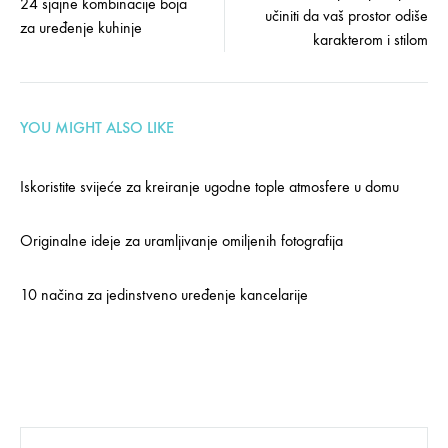
24 sjajne kombinacije boja
učiniti da vaš prostor odiše
navigation
za uređenje kuhinje
karakterom i stilom
YOU MIGHT ALSO LIKE
Iskoristite svijeće za kreiranje ugodne tople atmosfere u domu
Originalne ideje za uramljivanje omiljenih fotografija
10 načina za jedinstveno uređenje kancelarije