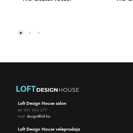
DODAJ
NA
LISTU
ŽELJA
Loft Design House salon
tel: 051 263 277
mail:
design@loft.ba
Loft Design House veleprodaja