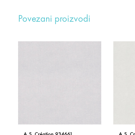
Povezani proizvodi
A.S. Création 934661
A.S. C