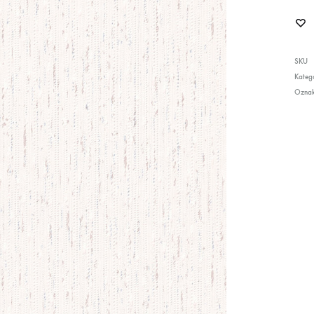
SKU
Katego
Ozna