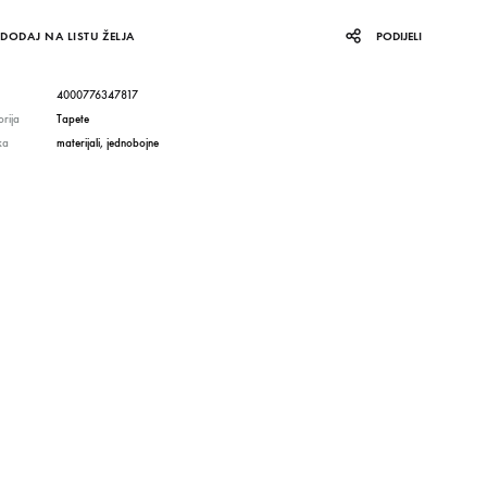
DODAJ NA LISTU ŽELJA
PODIJELI
4000776347817
rija
Tapete
ka
materijali
,
jednobojne