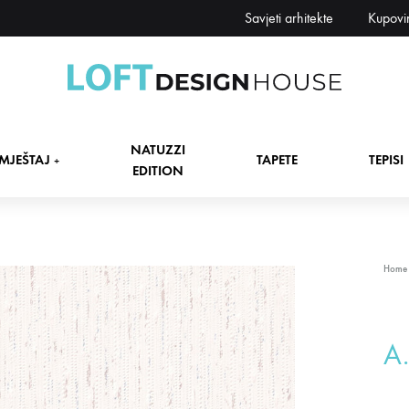
Savjeti arhitekte
Kupovi
Loft
Namještaj,
Design
tapete,
NATUZZI
House
tepisi
MJEŠTAJ
TAPETE
TEPISI
+
EDITION
dekori
i
zavjese,
dekoracije,
+
Home
rasvjeta
+
A.
+
+