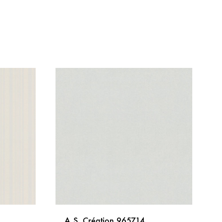
A.S. Création 965714