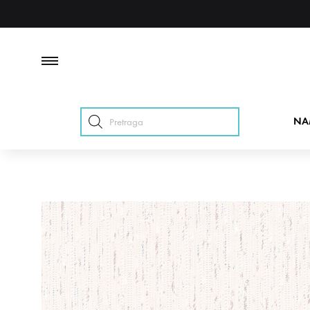
Products
NA
search