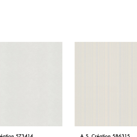
réation 573414
A.S. Création 586315