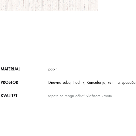
MATERIJAL
papir
PROSTOR
Dnevna soba
,
Hodnik
,
Kancelarija
,
kuhinja
,
spavaća
KVALITET
tapete se mogu očistiti vlažnom krpom.