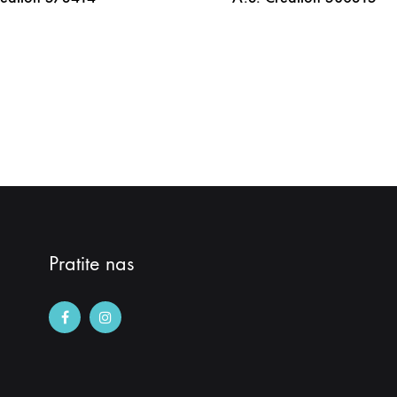
DODAJ
NA
LISTU
ŽELJA
Pratite nas