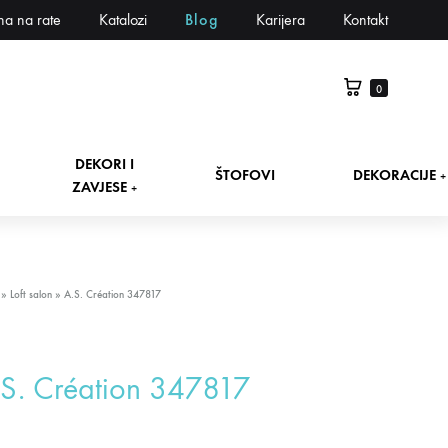
na na rate
Katalozi
Blog
Karijera
Kontakt
0
DEKORI I
ŠTOFOVI
DEKORACIJE
+
ZAVJESE
+
»
Loft salon
»
A.S. Création 347817
S. Création 347817