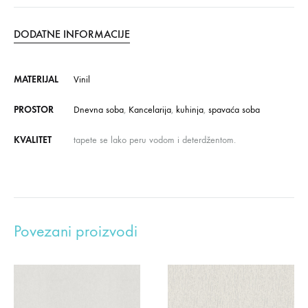
DODATNE INFORMACIJE
MATERIJAL
Vinil
PROSTOR
Dnevna soba
,
Kancelarija
,
kuhinja
,
spavaća soba
KVALITET
tapete se lako peru vodom i deterdžentom.
Povezani proizvodi