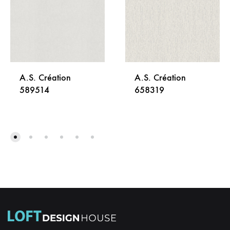
A.S. Création
A.S. Création
589514
658319
DODAJ
DODA
NA
NA
LISTU
LISTU
ŽELJA
ŽELJA