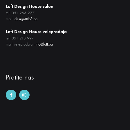
Loft Design House salon
tel: 051 263 277
mail:
design@loft.ba
Loft Design House veleprodaja
tel: 051 213 997
mail veleprodaja:
info@loft.ba
Pratite nas