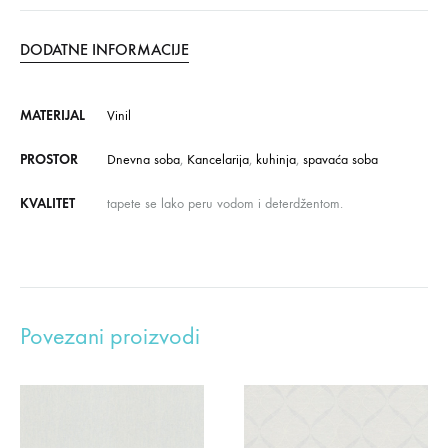
DODATNE INFORMACIJE
MATERIJAL
Vinil
PROSTOR
Dnevna soba
,
Kancelarija
,
kuhinja
,
spavaća soba
KVALITET
tapete se lako peru vodom i deterdžentom.
Povezani proizvodi