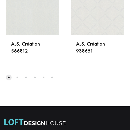
A.S. Création
A.S. Création
566812
938651
DODAJ
DODA
NA
NA
LISTU
LISTU
ŽELJA
ŽELJA