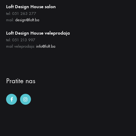
Loft Design House salon
tel: 051 263 277
mail:
design@loft.ba
Loft Design House veleprodaja
tel: 051 213 997
mail veleprodaja:
info@loft.ba
Pratite nas