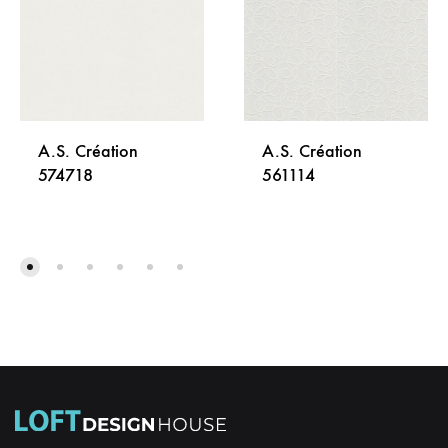
A.S. Création
A.S. Création
574718
561114
DODAJ
DODA
NA
NA
LISTU
LISTU
ŽELJA
ŽELJA