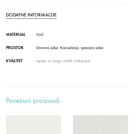
DODATNE INFORMACIJE
MATERIJAL
Vinil
PROSTOR
Dnevna soba
,
Kancelarija
,
spavaća soba
KVALITET
tapete se mogu očistiti četkanjem.
Povezani proizvodi