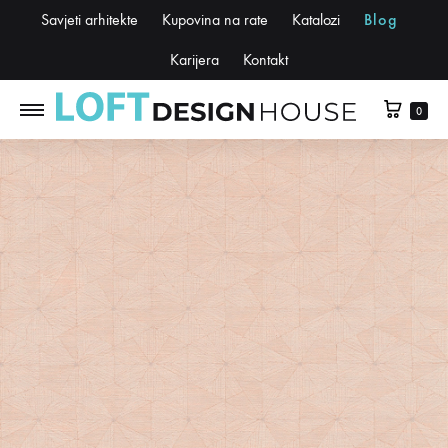
Savjeti arhitekte
Kupovina na rate
Katalozi
Blog
Karijera
Kontakt
0