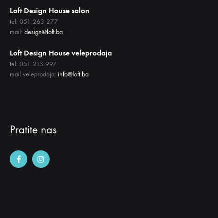
Loft Design House salon
tel: 051 263 277
mail:
design@loft.ba
Loft Design House veleprodaja
tel: 051 213 997
mail veleprodaja:
info@loft.ba
Pratite nas