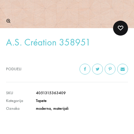
A.S. Création 358951
PODIJELI
SKU
4051315363409
Kategorija
Tapete
Oznaka
moderna
,
materijali