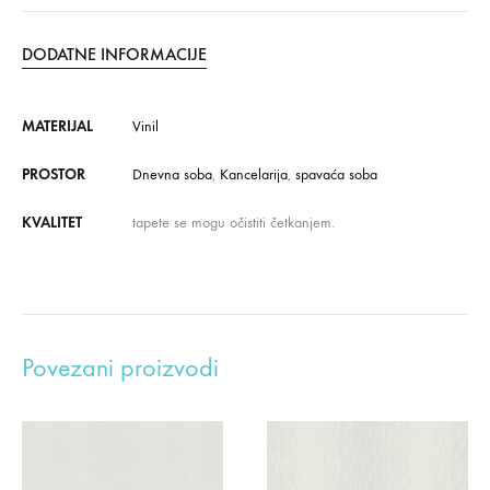
DODATNE INFORMACIJE
MATERIJAL
Vinil
PROSTOR
Dnevna soba
,
Kancelarija
,
spavaća soba
KVALITET
tapete se mogu očistiti četkanjem.
Povezani proizvodi