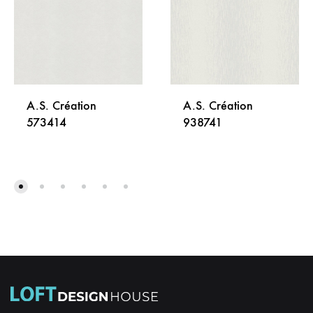
A.S. Création
A.S. Création
573414
938741
DODAJ
DODA
NA
NA
LISTU
LISTU
ŽELJA
ŽELJA