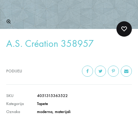
A.S. Création 358957
PODIJELI
SKU
4051315363522
Kategorija
Tapete
Oznaka
moderna
,
materijali