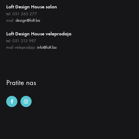
Loft Design House salon
tel: 051 263 277
mail:
design@loft.ba
Loft Design House veleprodaja
tel: 051 213 997
mail veleprodaja:
info@loft.ba
Pratite nas