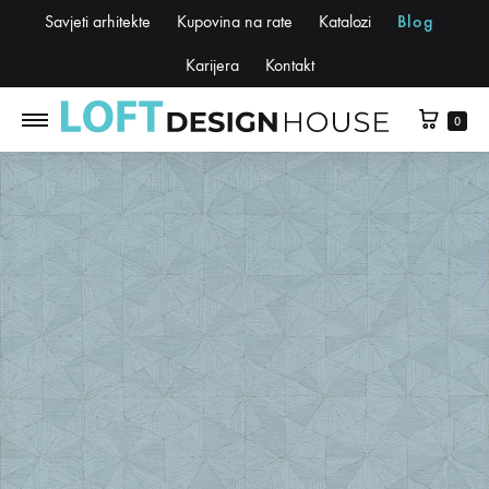
Savjeti arhitekte
Kupovina na rate
Katalozi
Blog
Karijera
Kontakt
0