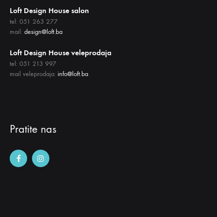
Loft Design House salon
tel: 051 263 277
mail:
design@loft.ba
Loft Design House veleprodaja
tel: 051 213 997
mail veleprodaja:
info@loft.ba
Pratite nas