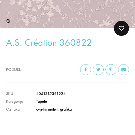
A.S. Création 360822
PODIJELI
SKU
4051315361924
Kategorija
Tapete
Oznaka
cvjetni motivi
,
grafika