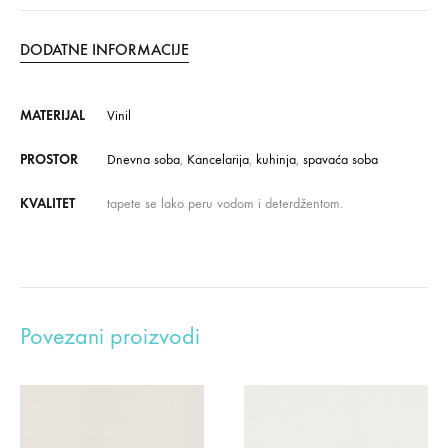
DODATNE INFORMACIJE
MATERIJAL
Vinil
PROSTOR
Dnevna soba
,
Kancelarija
,
kuhinja
,
spavaća soba
KVALITET
tapete se lako peru vodom i deterdžentom.
Povezani proizvodi