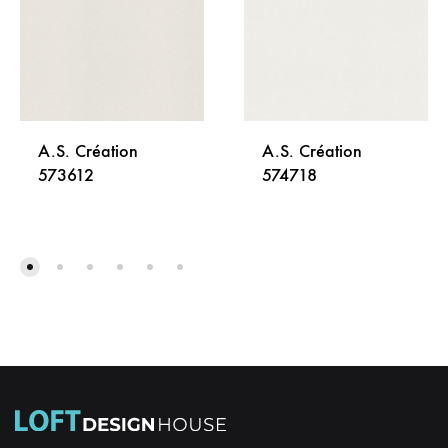
A.S. Création
A.S. Création
573612
574718
DODAJ
DODA
NA
NA
LISTU
LISTU
ŽELJA
ŽELJA