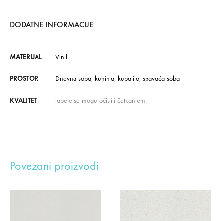
DODATNE INFORMACIJE
MATERIJAL
Vinil
PROSTOR
Dnevna soba
,
kuhinja
,
kupatilo
,
spavaća soba
KVALITET
tapete se mogu očistiti četkanjem.
Povezani proizvodi