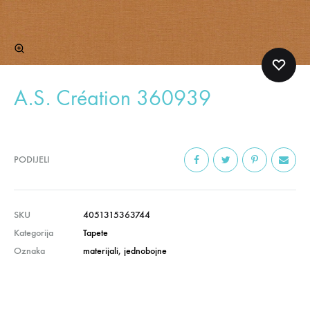
A.S. Création 360939
PODIJELI
SKU
4051315363744
Kategorija
Tapete
Oznaka
materijali
,
jednobojne