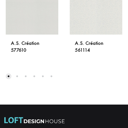
A.S. Création
A.S. Création
577610
561114
DODAJ
DODA
NA
NA
LISTU
LISTU
ŽELJA
ŽELJA