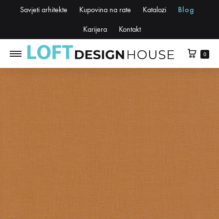
Savjeti arhitekte
Kupovina na rate
Katalozi
Blog
Karijera
Kontakt
0