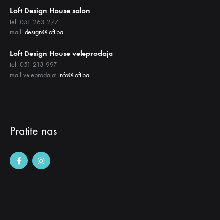
Loft Design House salon
tel: 051 263 277
mail:
design@loft.ba
Loft Design House veleprodaja
tel: 051 213 997
mail veleprodaja:
info@loft.ba
Pratite nas