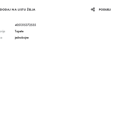
DODAJ NA LISTU ŽELJA
PODIJELI
4051315372555
rija
Tapete
ka
jednobojne