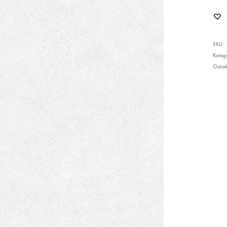
SKU
Katego
Ozna