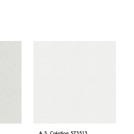
A.S. Création 573513