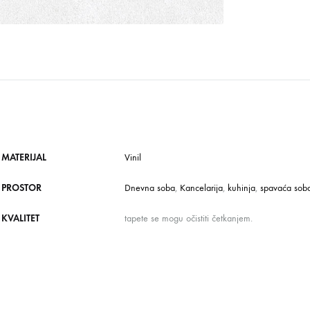
MATERIJAL
Vinil
PROSTOR
Dnevna soba
,
Kancelarija
,
kuhinja
,
spavaća sob
KVALITET
tapete se mogu očistiti četkanjem.