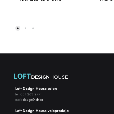
DODAJ
NA
LISTU
ŽELJA
Loft Design House salon
tel: 051 263 277
mail:
design@loft.ba
Loft Design House veleprodaja