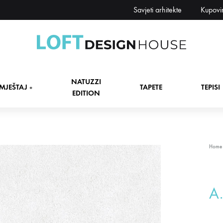
Savjeti arhitekte
Kupovi
Loft
Namještaj,
Design
tapete,
NATUZZI
House
tepisi
MJEŠTAJ
TAPETE
TEPISI
+
EDITION
dekori
i
zavjese,
dekoracije,
+
Home
rasvjeta
+
A.
+
+