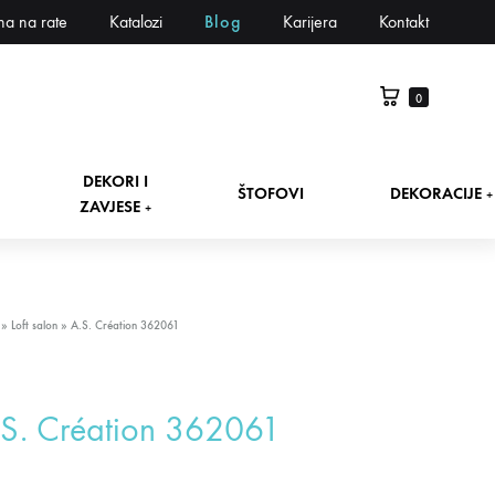
na na rate
Katalozi
Blog
Karijera
Kontakt
0
DEKORI I
ŠTOFOVI
DEKORACIJE
+
ZAVJESE
+
»
Loft salon
»
A.S. Création 362061
S. Création 362061