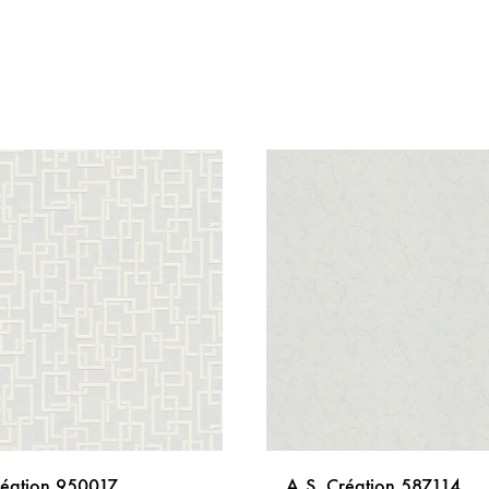
réation 950017
A.S. Création 587114