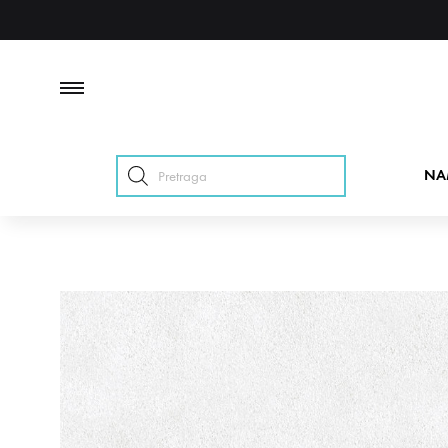
Products
NA
search