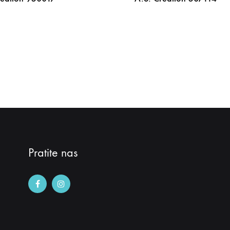
DODAJ
NA
LISTU
ŽELJA
Pratite nas