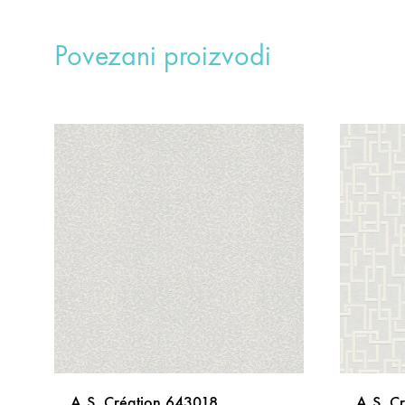
Povezani proizvodi
A.S. Création 643018
A.S. C