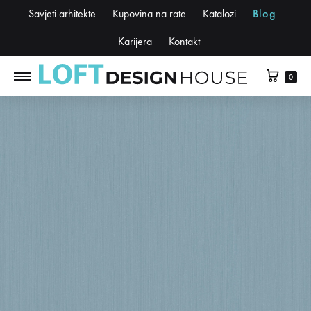
Savjeti arhitekte
Kupovina na rate
Katalozi
Blog
Karijera
Kontakt
0