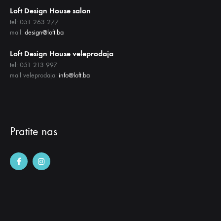
Loft Design House salon
tel: 051 263 277
mail:
design@loft.ba
Loft Design House veleprodaja
tel: 051 213 997
mail veleprodaja:
info@loft.ba
Pratite nas