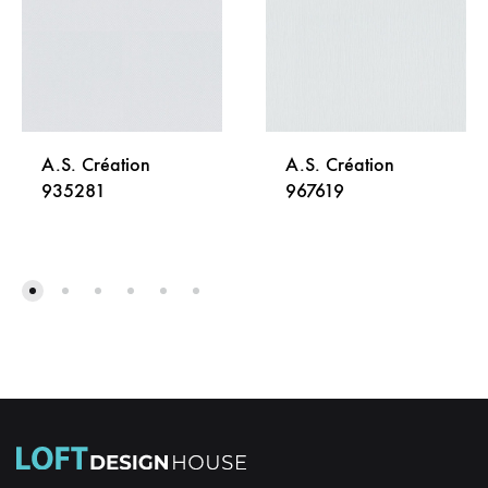
A.S. Création
A.S. Création
935281
967619
DODAJ
DODA
NA
NA
LISTU
LISTU
ŽELJA
ŽELJA