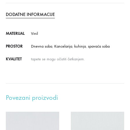
DODATNE INFORMACIJE
MATERIJAL
Vinil
PROSTOR
Dnevna soba
,
Kancelarija
,
kuhinja
,
spavaća soba
KVALITET
tapete se mogu očistiti četkanjem.
Povezani proizvodi