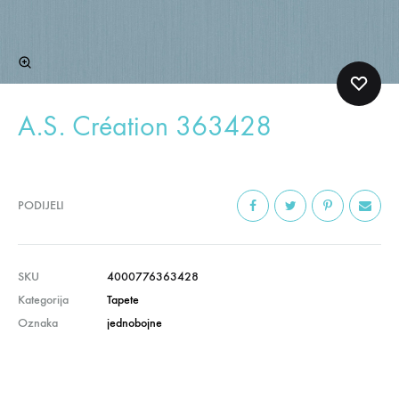
A.S. Création 363428
PODIJELI
SKU
4000776363428
Kategorija
Tapete
Oznaka
jednobojne