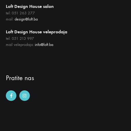
Loft Design House salon
tel: 051 263 277
mail:
design@loft.ba
Loft Design House veleprodaja
tel: 051 213 997
mail veleprodaja:
info@loft.ba
Pratite nas