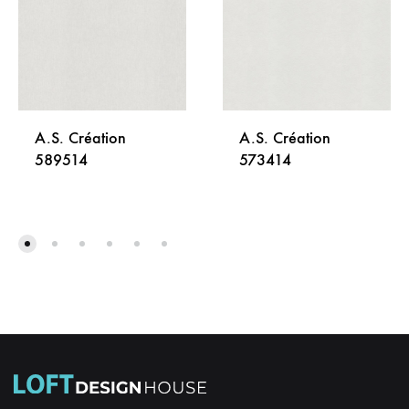
A.S. Création
A.S. Création
589514
573414
DODAJ
DODA
NA
NA
LISTU
LISTU
ŽELJA
ŽELJA