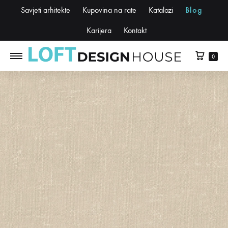
Savjeti arhitekte
Kupovina na rate
Katalozi
Blog
Karijera
Kontakt
0