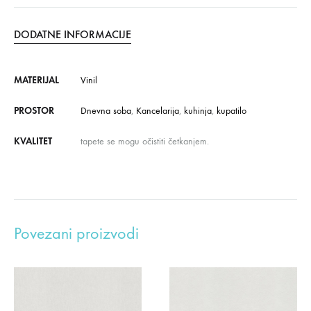
DODATNE INFORMACIJE
MATERIJAL
Vinil
PROSTOR
Dnevna soba
,
Kancelarija
,
kuhinja
,
kupatilo
KVALITET
tapete se mogu očistiti četkanjem.
Povezani proizvodi