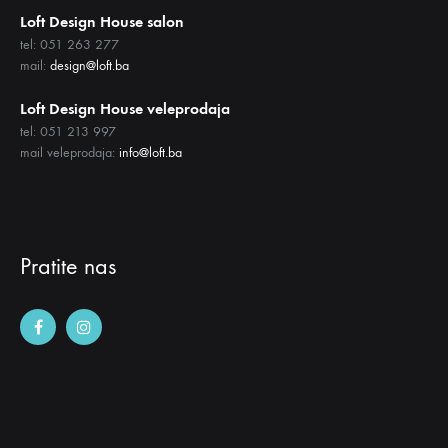
Loft Design House salon
tel: 051 263 277
mail:
design@loft.ba
Loft Design House veleprodaja
tel: 051 213 997
mail veleprodaja:
info@loft.ba
Pratite nas