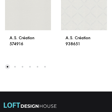
A.S. Création
A.S. Création
574916
938651
DODAJ
DODA
NA
NA
LISTU
LISTU
ŽELJA
ŽELJA