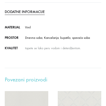
DODATNE INFORMACIJE
MATERIJAL
Vinil
PROSTOR
Dnevna soba
,
Kancelarija
,
kupatilo
,
spavaća soba
KVALITET
tapete se lako peru vodom i deterdžentom.
Povezani proizvodi