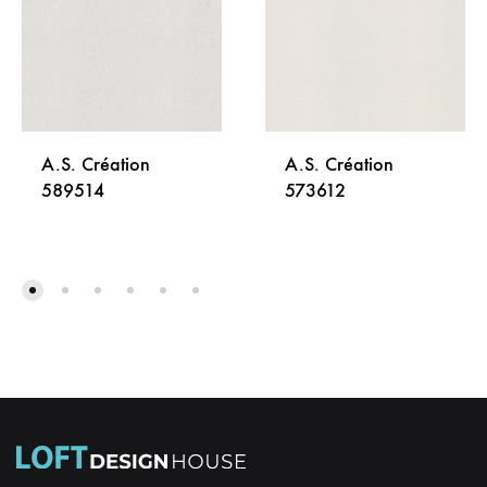
A.S. Création
A.S. Création
589514
573612
DODAJ
DODA
NA
NA
LISTU
LISTU
ŽELJA
ŽELJA