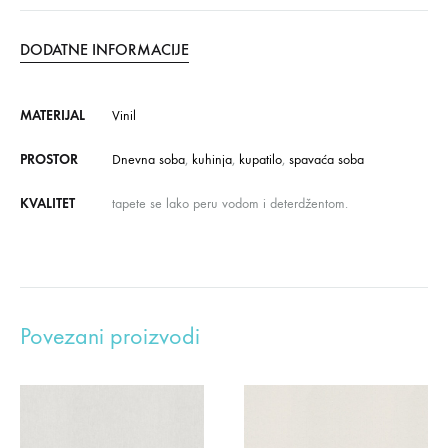
DODATNE INFORMACIJE
MATERIJAL
Vinil
PROSTOR
Dnevna soba
,
kuhinja
,
kupatilo
,
spavaća soba
KVALITET
tapete se lako peru vodom i deterdžentom.
Povezani proizvodi