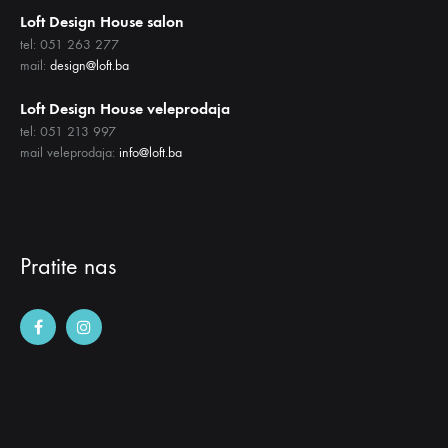
Loft Design House salon
tel: 051 263 277
mail:
design@loft.ba
Loft Design House veleprodaja
tel: 051 213 997
mail veleprodaja:
info@loft.ba
Pratite nas