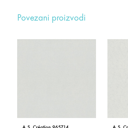
Povezani proizvodi
A.S. Création 965714
A.S. C