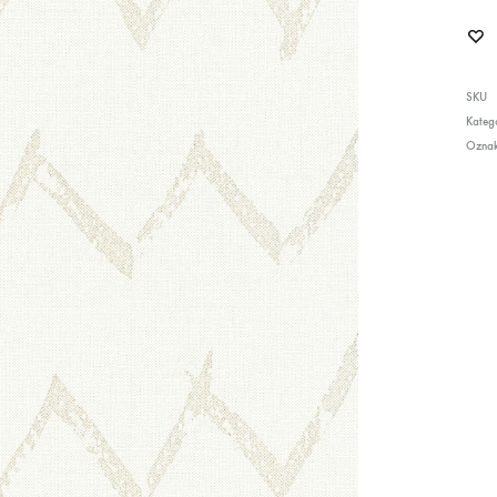
SKU
Katego
Ozna