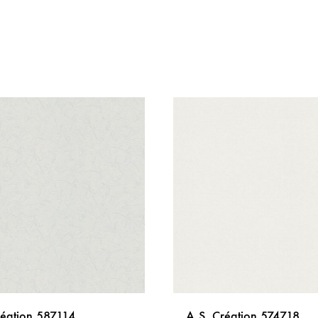
réation 587114
A.S. Création 574718