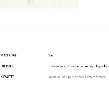
MATERIJAL
Vinil
PROSTOR
Dnevna soba
,
Kancelarija
,
kuhinja
,
kupatilo
KVALITET
tapete se lako peru vodom i deterdžentom.