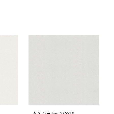
A.S. Création 575210