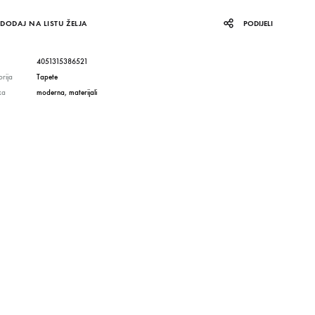
DODAJ NA LISTU ŽELJA
PODIJELI
4051315386521
rija
Tapete
ka
moderna
,
materijali