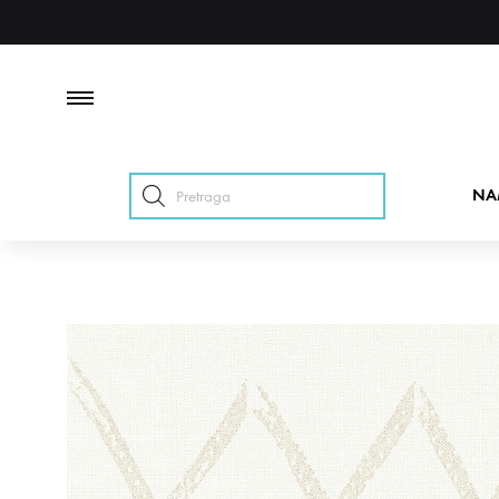
Products
NA
search