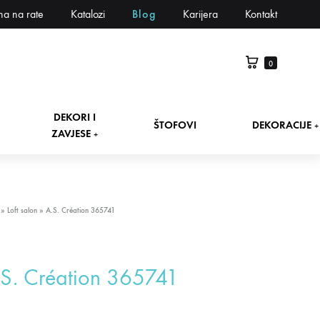
na na rate
Katalozi
Blog
Karijera
Kontakt
0
DEKORI I
ŠTOFOVI
DEKORACIJE
+
ZAVJESE
+
»
Loft salon
»
A.S. Création 365741
S. Création 365741