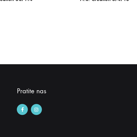
DODAJ
NA
LISTU
ŽELJA
Pratite nas