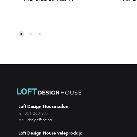
DODAJ
NA
LISTU
ŽELJA
Loft Design House salon
tel: 051 263 277
mail:
design@loft.ba
Loft Design House veleprodaja