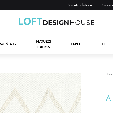
Savjeti arhitekte
Kupovi
Loft
Namještaj,
Design
tapete,
NATUZZI
House
tepisi
MJEŠTAJ
TAPETE
TEPISI
+
EDITION
dekori
i
zavjese,
dekoracije,
+
Home
rasvjeta
+
A.
+
+