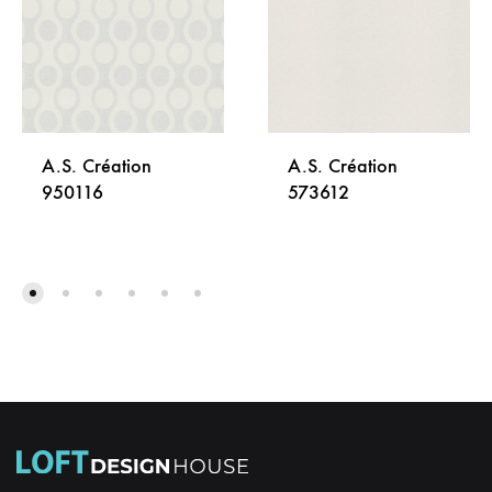
A.S. Création
A.S. Création
950116
573612
DODAJ
DODA
NA
NA
LISTU
LISTU
ŽELJA
ŽELJA