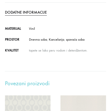
DODATNE INFORMACIJE
MATERIJAL
Vinil
PROSTOR
Dnevna soba
,
Kancelarija
,
spavaća soba
KVALITET
tapete se lako peru vodom i deterdžentom.
Povezani proizvodi