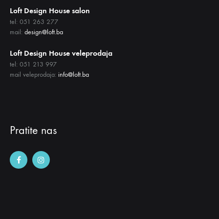
Loft Design House salon
tel: 051 263 277
mail:
design@loft.ba
Loft Design House veleprodaja
tel: 051 213 997
mail veleprodaja:
info@loft.ba
Pratite nas