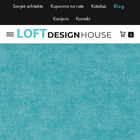
Savjeti arhitekte
Kupovina na rate
Katalozi
Blog
Karijera
Kontakt
0