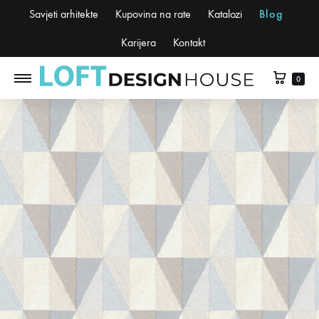
Savjeti arhitekte
Kupovina na rate
Katalozi
Blog
Karijera
Kontakt
0