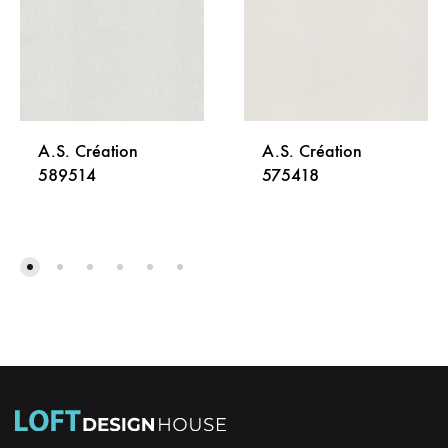
A.S. Création
A.S. Création
589514
575418
DODAJ
DODA
NA
NA
LISTU
LISTU
ŽELJA
ŽELJA