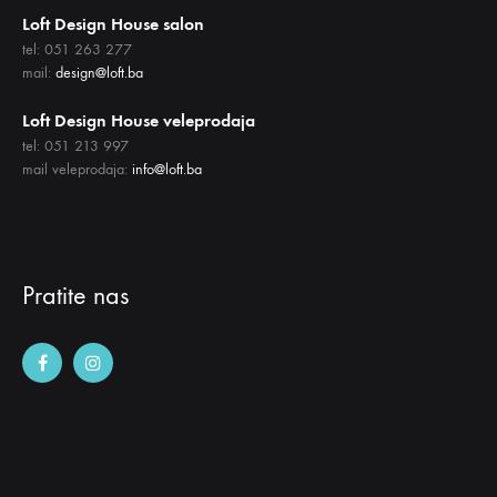
Loft Design House salon
tel: 051 263 277
mail:
design@loft.ba
Loft Design House veleprodaja
tel: 051 213 997
mail veleprodaja:
info@loft.ba
Pratite nas