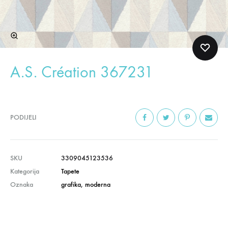
A.S. Création 367231
PODIJELI
SKU
3309045123536
Kategorija
Tapete
Oznaka
grafika
,
moderna