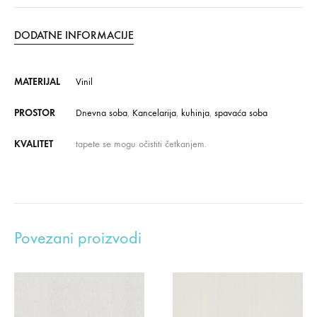
DODATNE INFORMACIJE
MATERIJAL
Vinil
PROSTOR
Dnevna soba
,
Kancelarija
,
kuhinja
,
spavaća soba
KVALITET
tapete se mogu očistiti četkanjem.
Povezani proizvodi