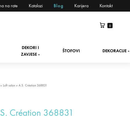
na na rate
Katalozi
Blog
Karijera
Kontakt
0
DEKORI I
ŠTOFOVI
DEKORACIJE
+
ZAVJESE
+
»
Loft salon
»
A.S. Création 368831
S. Création 368831