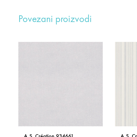
Povezani proizvodi
A.S. Création 934661
A.S. C