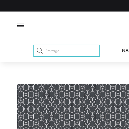
Products
NA
search