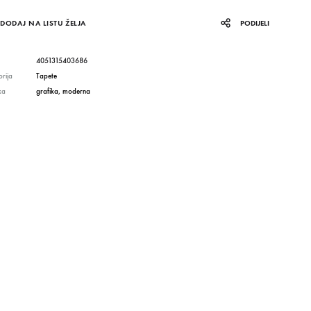
DODAJ NA LISTU ŽELJA
PODIJELI
4051315403686
rija
Tapete
ka
grafika
,
moderna