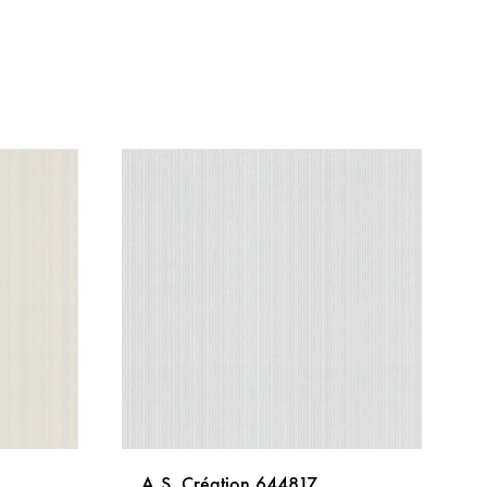
A.S. Création 644817