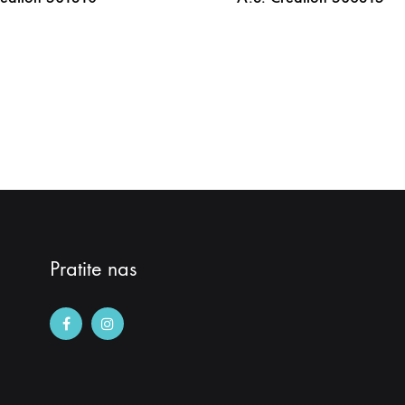
DODAJ
NA
LISTU
ŽELJA
Pratite nas