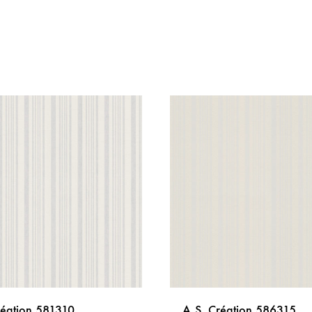
réation 581310
A.S. Création 586315