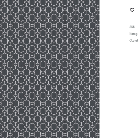
SKU
Katego
Ozna