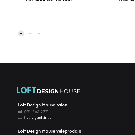
DODAJ
NA
LISTU
ŽELJA
Loft Design House salon
tel: 051 263 277
mail:
design@loft.ba
Loft Design House veleprodaja