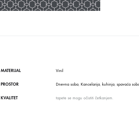
MATERIJAL
Vinil
PROSTOR
Dnevna soba
,
Kancelarija
,
kuhinja
,
spavaća sob
KVALITET
tapete se mogu očistiti četkanjem.