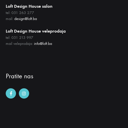
Loft Design House salon
tel: 051 263 277
mail:
design@loft.ba
Loft Design House veleprodaja
tel: 051 213 997
mail veleprodaja:
info@loft.ba
Pratite nas