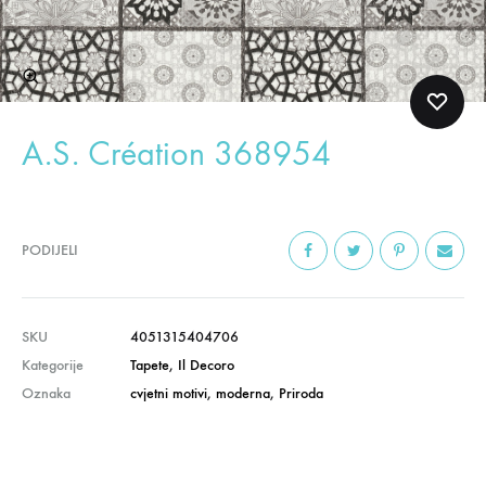
A.S. Création 368954
PODIJELI
SKU
4051315404706
Kategorije
Tapete
,
Il Decoro
Oznaka
cvjetni motivi
,
moderna
,
Priroda