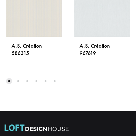
A.S. Création
A.S. Création
586315
967619
DODAJ
DODA
NA
NA
LISTU
LISTU
ŽELJA
ŽELJA