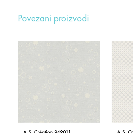
Povezani proizvodi
A.S. Création 949011
A.S. C