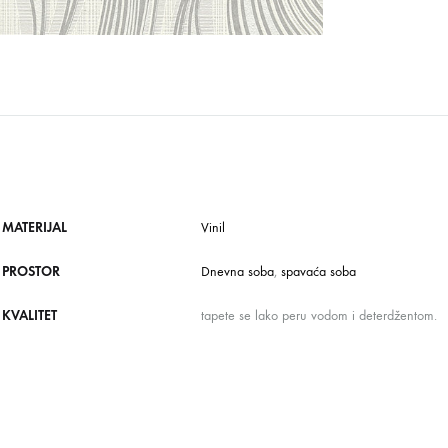
MATERIJAL
Vinil
PROSTOR
Dnevna soba
,
spavaća soba
KVALITET
tapete se lako peru vodom i deterdžentom.