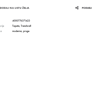
DODAJ NA LISTU ŽELJA
PODIJELI
4000776371423
rije
Tapete
,
Trendwall
ka
moderna
,
pruge