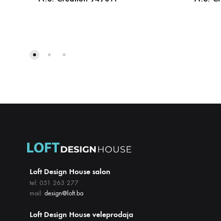
DODAJ
NA
LISTU
ŽELJA
Loft Design House salon
tel: 051 263 277
mail:
design@loft.ba
Loft Design House veleprodaja