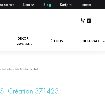
na na rate
Katalozi
Blog
Karijera
Kontakt
0
DEKORI I
ŠTOFOVI
DEKORACIJE
+
ZAVJESE
+
»
Loft salon
»
A.S. Création 371423
S. Création 371423