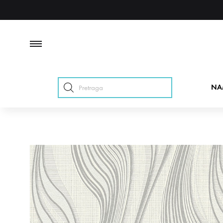
Products
NA
search