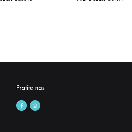
DODAJ
NA
LISTU
ŽELJA
Pratite nas