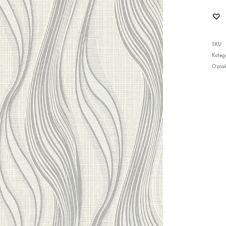
SKU
Katego
Ozna