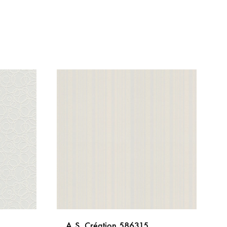
A.S. Création 586315