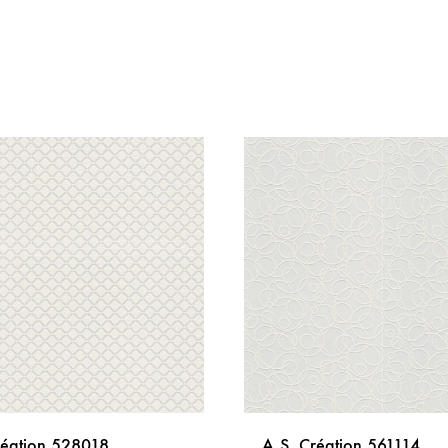
réation 528018
A.S. Création 561114