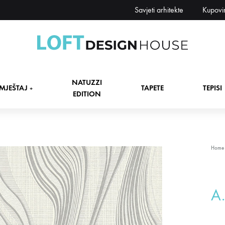
Savjeti arhitekte
Kupovi
Loft
Namještaj,
Design
tapete,
NATUZZI
House
tepisi
MJEŠTAJ
TAPETE
TEPISI
+
EDITION
dekori
i
zavjese,
dekoracije,
+
Home
rasvjeta
+
A.
+
+