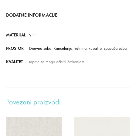
DODATNE INFORMACIJE
MATERIJAL
Vinil
PROSTOR
Dnevna soba
,
Kancelarija
,
kuhinja
,
kupatilo
,
spavaća soba
KVALITET
tapete se mogu očistiti četkanjem.
Povezani proizvodi