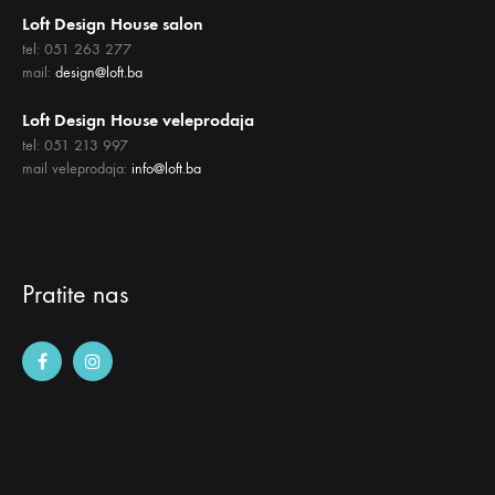
Loft Design House salon
tel: 051 263 277
mail:
design@loft.ba
Loft Design House veleprodaja
tel: 051 213 997
mail veleprodaja:
info@loft.ba
Pratite nas