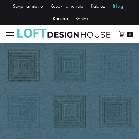
Savjeti arhitekte
Kupovina na rate
Katalozi
Blog
Karijera
Kontakt
0