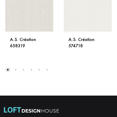
A.S. Création
A.S. Création
658319
574718
DODAJ
DODA
NA
NA
LISTU
LISTU
ŽELJA
ŽELJA