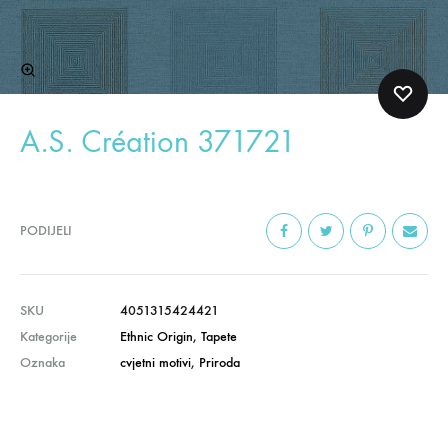
A.S. Création 371721
PODIJELI
SKU
4051315424421
Kategorije
Ethnic Origin
,
Tapete
Oznaka
cvjetni motivi
,
Priroda