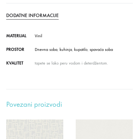
DODATNE INFORMACIJE
MATERIJAL
Vinil
PROSTOR
Dnevna soba
,
kuhinja
,
kupatilo
,
spavaća soba
KVALITET
tapete se lako peru vodom i deterdžentom.
Povezani proizvodi