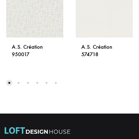
A.S. Création
A.S. Création
950017
574718
DODAJ
DODA
NA
NA
LISTU
LISTU
ŽELJA
ŽELJA