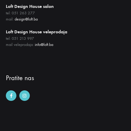
Loft Design House salon
tel: 051 263 277
mail:
design@loft.ba
Loft Design House veleprodaja
tel: 051 213 997
mail veleprodaja:
info@loft.ba
Pratite nas