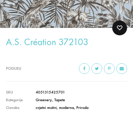
A.S. Création 372103
PODIJELI
SKU
4051315425701
Kategorije
Greenery
,
Tapete
Oznaka
cvjetni motivi
,
moderna
,
Priroda