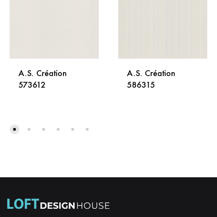
A.S. Création
A.S. Création
573612
586315
DODAJ
DODA
NA
NA
LISTU
LISTU
ŽELJA
ŽELJA