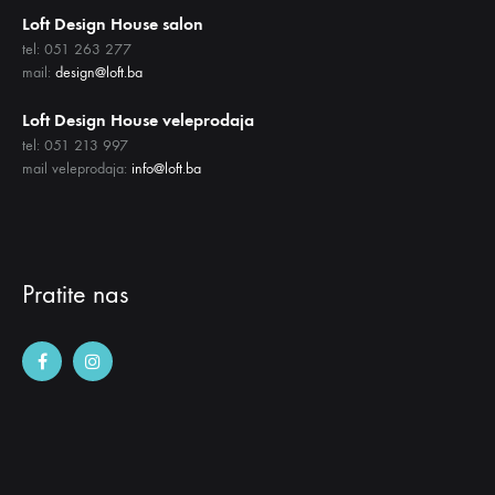
Loft Design House salon
tel: 051 263 277
mail:
design@loft.ba
Loft Design House veleprodaja
tel: 051 213 997
mail veleprodaja:
info@loft.ba
Pratite nas