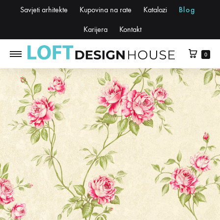
Savjeti arhitekte
Kupovina na rate
Katalozi
Blog
Karijera
Kontakt
0