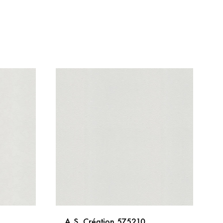
A.S. Création 575210