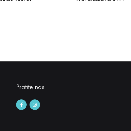
DODAJ
NA
LISTU
ŽELJA
Pratite nas