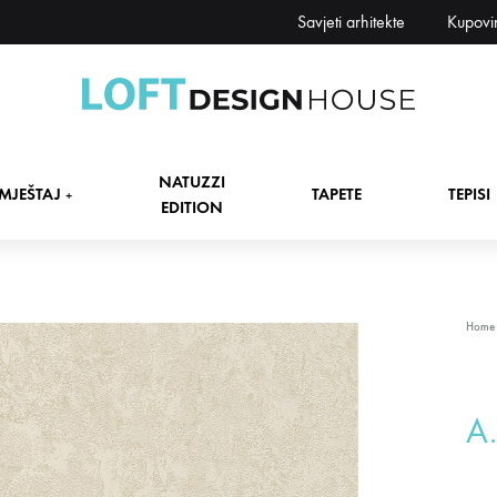
Savjeti arhitekte
Kupovi
Loft
Namještaj,
Design
tapete,
NATUZZI
House
tepisi
MJEŠTAJ
TAPETE
TEPISI
+
EDITION
dekori
i
zavjese,
dekoracije,
+
Home
rasvjeta
+
A.
+
+