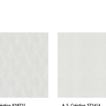
réation 938731
A.S. Création 573414