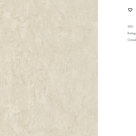
SKU
Katego
Ozna