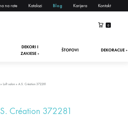
na na rate
Katalozi
Blog
Karijera
Kontakt
0
DEKORI I
ŠTOFOVI
DEKORACIJE
+
ZAVJESE
+
»
Loft salon
»
A.S. Création 372281
S. Création 372281