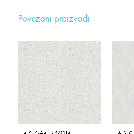
Povezani proizvodi
A.S. Création 561114
A.S. C