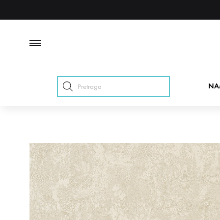
Products
NA
search