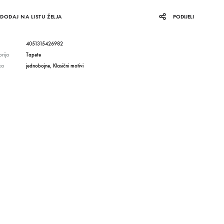
DODAJ NA LISTU ŽELJA
PODIJELI
4051315426982
rija
Tapete
ka
jednobojne
,
Klasični motivi