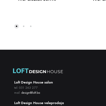
DODAJ
NA
LISTU
ŽELJA
Loft Design House salon
tel: 051 263 277
mail:
design@loft.ba
Loft Design House veleprodaja