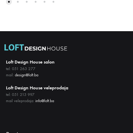
DODAJ
DODA
NA
NA
LISTU
LISTU
ŽELJA
ŽELJA
Loft Design House salon
tel: 051 263 277
mail:
design@loft.ba
Loft Design House veleprodaja
tel: 051 213 997
mail veleprodaja:
info@loft.ba