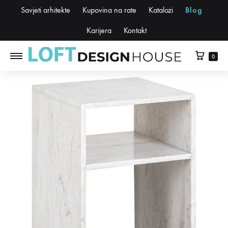
Savjeti arhitekte
Kupovina na rate
Katalozi
Blog
Karijera
Kontakt
0