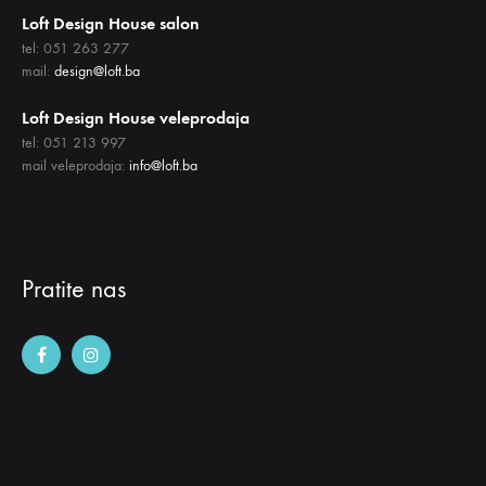
Loft Design House salon
tel: 051 263 277
mail:
design@loft.ba
Loft Design House veleprodaja
tel: 051 213 997
mail veleprodaja:
info@loft.ba
Pratite nas