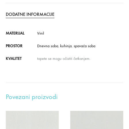
DODATNE INFORMACIJE
MATERIJAL
Vinil
PROSTOR
Dnevna soba
,
kuhinja
,
spavaća soba
KVALITET
tapete se mogu očistiti četkanjem.
Povezani proizvodi