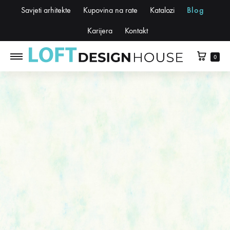
Savjeti arhitekte
Kupovina na rate
Katalozi
Blog
Karijera
Kontakt
0