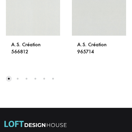
A.S. Création
A.S. Création
566812
965714
DODAJ
DODA
NA
NA
LISTU
LISTU
ŽELJA
ŽELJA