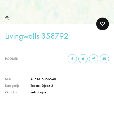
Livingwalls 358792
PODIJELI
SKU
4051315356548
Kategorije
Tapete
,
Djooz 2
Oznaka
jednobojne