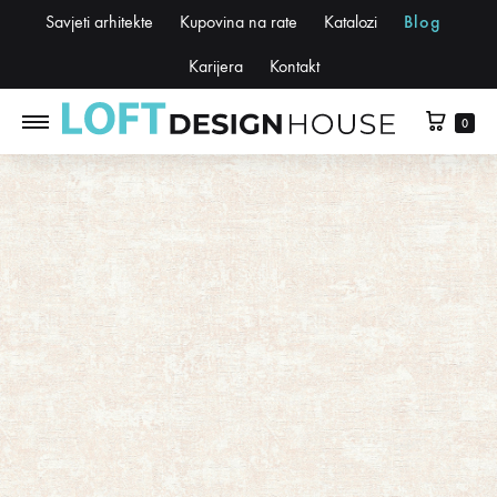
Savjeti arhitekte
Kupovina na rate
Katalozi
Blog
Karijera
Kontakt
0