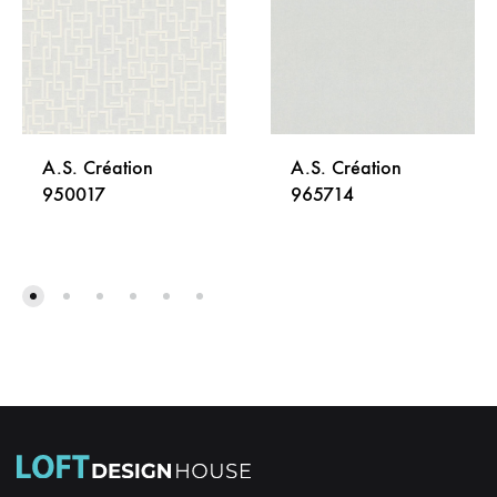
A.S. Création
A.S. Création
950017
965714
DODAJ
DODA
NA
NA
LISTU
LISTU
ŽELJA
ŽELJA