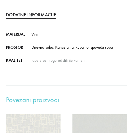
DODATNE INFORMACIJE
MATERIJAL
Vinil
PROSTOR
Dnevna soba
,
Kancelarija
,
kupatilo
,
spavaća soba
KVALITET
tapete se mogu očistiti četkanjem.
Povezani proizvodi