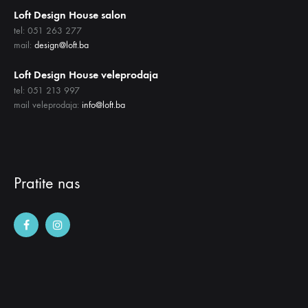
Loft Design House salon
tel: 051 263 277
mail:
design@loft.ba
Loft Design House veleprodaja
tel: 051 213 997
mail veleprodaja:
info@loft.ba
Pratite nas