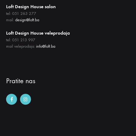
Loft Design House salon
tel: 051 263 277
mail:
design@loft.ba
Loft Design House veleprodaja
tel: 051 213 997
mail veleprodaja:
info@loft.ba
Pratite nas