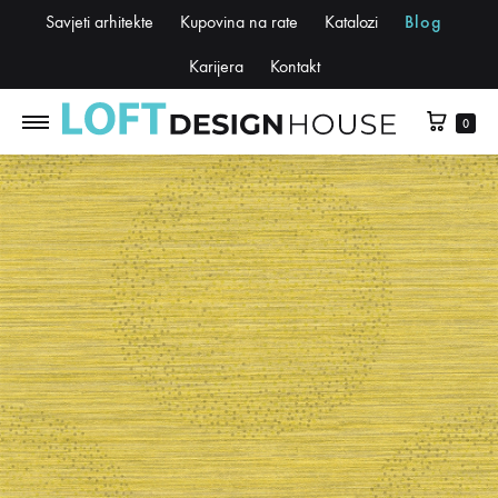
Savjeti arhitekte
Kupovina na rate
Katalozi
Blog
Karijera
Kontakt
0