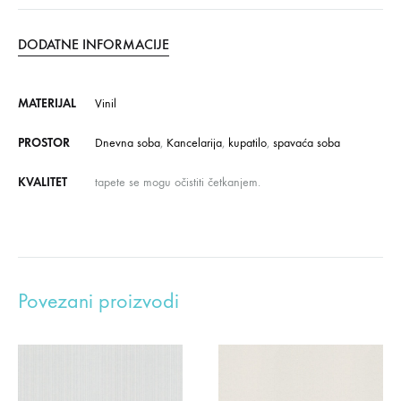
DODATNE INFORMACIJE
MATERIJAL
Vinil
PROSTOR
Dnevna soba
,
Kancelarija
,
kupatilo
,
spavaća soba
KVALITET
tapete se mogu očistiti četkanjem.
Povezani proizvodi