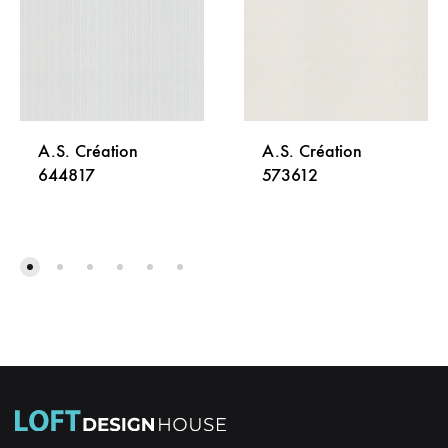
A.S. Création
A.S. Création
644817
573612
DODAJ
DODA
NA
NA
LISTU
LISTU
ŽELJA
ŽELJA