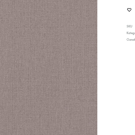
SKU
Katego
Ozna