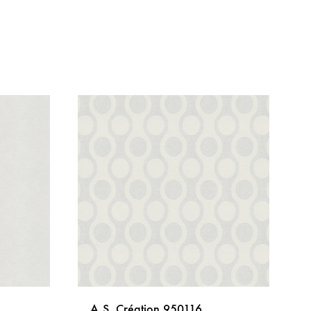
A.S. Création 950116