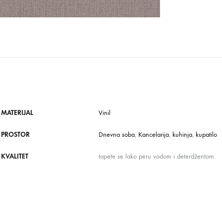
MATERIJAL
Vinil
PROSTOR
Dnevna soba
,
Kancelarija
,
kuhinja
,
kupatilo
KVALITET
tapete se lako peru vodom i deterdžentom.