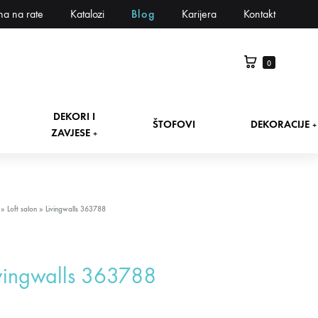
na na rate
Katalozi
Blog
Karijera
Kontakt
0
DEKORI I
ŠTOFOVI
DEKORACIJE
+
ZAVJESE
+
»
Loft salon
»
Livingwalls 363788
vingwalls 363788