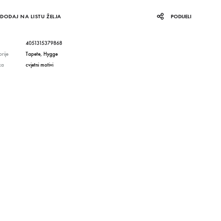
DODAJ NA LISTU ŽELJA
PODIJELI
4051315379868
rije
Tapete
,
Hygge
ka
cvjetni motivi