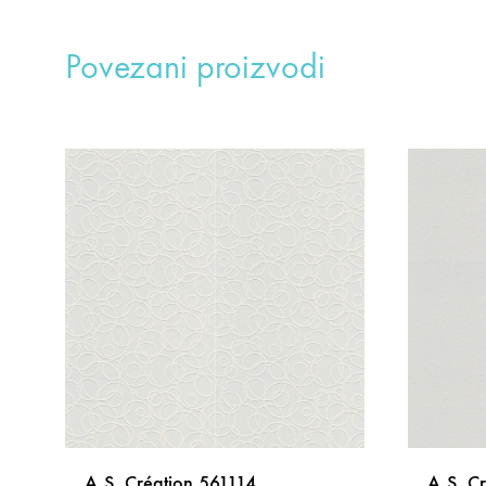
Povezani proizvodi
A.S. Création 561114
A.S. C