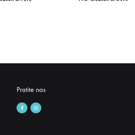
DODAJ
NA
LISTU
ŽELJA
Pratite nas