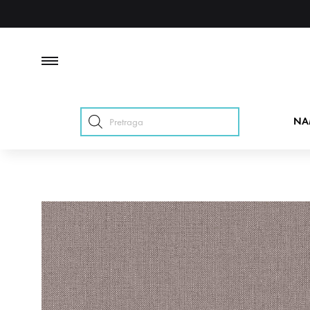
Products
NA
search