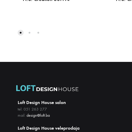
DODAJ
NA
LISTU
ŽELJA
Loft Design House salon
tel: 051 263 277
mail:
design@loft.ba
Loft Design House veleprodaja