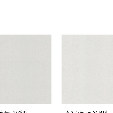
réation 577610
A.S. Création 573414