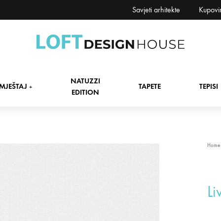
Savjeti arhitekte
Kupovi
Loft
Namještaj,
Design
tapete,
NATUZZI
House
tepisi
MJEŠTAJ
TAPETE
TEPISI
+
EDITION
dekori
i
zavjese,
dekoracije,
+
Home
rasvjeta
+
Li
+
+