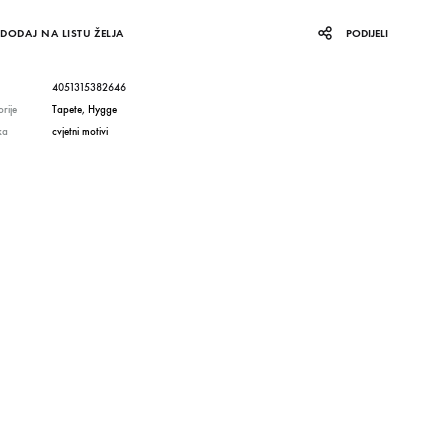
DODAJ NA LISTU ŽELJA
PODIJELI
4051315382646
rije
Tapete
,
Hygge
ka
cvjetni motivi