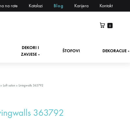
na na rate
Katalozi
Blog
Karijera
Kontakt
0
DEKORI I
ŠTOFOVI
DEKORACIJE
+
ZAVJESE
+
»
Loft salon
»
Livingwalls 363792
vingwalls 363792