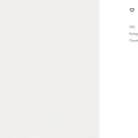
SKU
Katego
Ozna