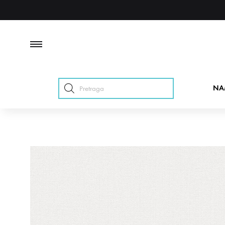
Products
NA
search