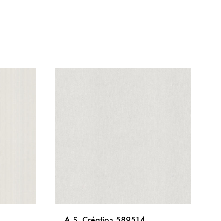
A.S. Création 589514