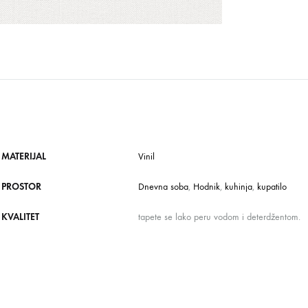
MATERIJAL
Vinil
PROSTOR
Dnevna soba
,
Hodnik
,
kuhinja
,
kupatilo
KVALITET
tapete se lako peru vodom i deterdžentom.