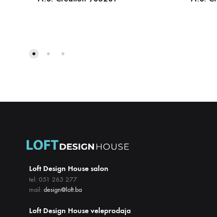
DODAJ
NA
LISTU
ŽELJA
Loft Design House salon
tel: 051 263 277
mail:
design@loft.ba
Loft Design House veleprodaja