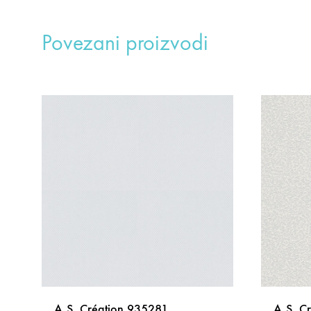
Povezani proizvodi
A.S. Création 935281
A.S. C