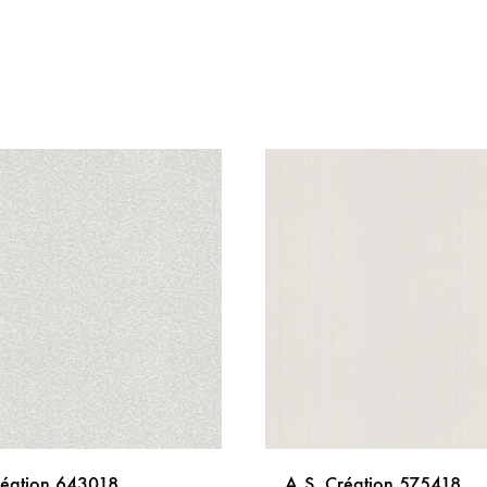
réation 643018
A.S. Création 575418