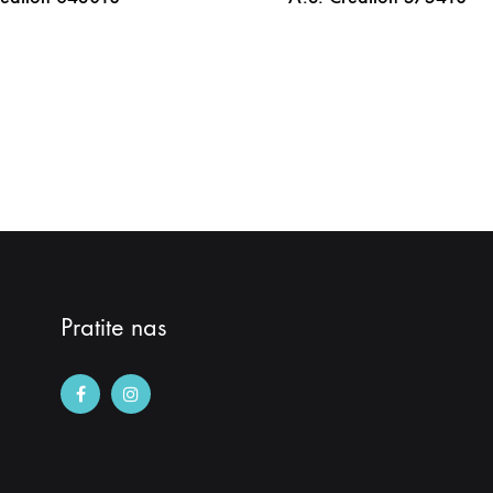
DODAJ
NA
LISTU
ŽELJA
Pratite nas