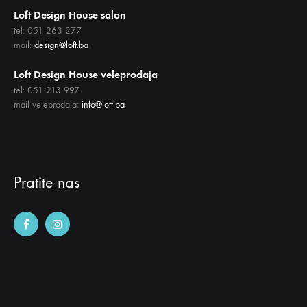
Loft Design House salon
tel: 051 263 277
mail:
design@loft.ba
Loft Design House veleprodaja
tel: 051 213 997
mail veleprodaja:
info@loft.ba
Pratite nas