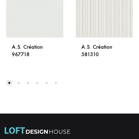
A.S. Création
A.S. Création
967718
581310
DODAJ
DODA
NA
NA
LISTU
LISTU
ŽELJA
ŽELJA