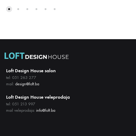
NA
DODA
LISTU
NA
ŽELJA
LISTU
ŽELJA
Loft Design House salon
tel: 051 263 277
mail:
design@loft.ba
Loft Design House veleprodaja
tel: 051 213 997
mail veleprodaja:
info@loft.ba