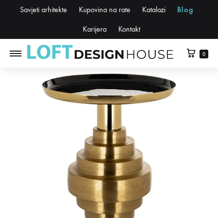
Savjeti arhitekte
Kupovina na rate
Katalozi
Blog
Karijera
Kontakt
0