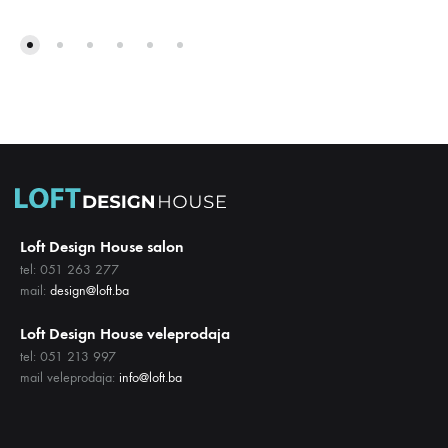
DODAJ
DODA
NA
NA
LISTU
LISTU
ŽELJA
ŽELJA
Loft Design House salon
tel: 051 263 277
mail:
design@loft.ba
Loft Design House veleprodaja
tel: 051 213 997
mail veleprodaja:
info@loft.ba