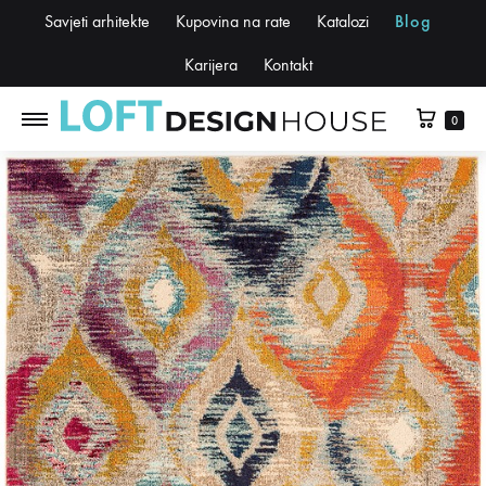
Savjeti arhitekte
Kupovina na rate
Katalozi
Blog
Karijera
Kontakt
0