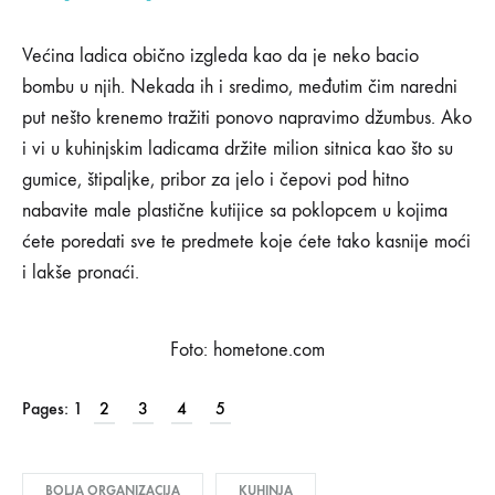
01/03/2019
0
Većina ladica obično izgleda kao da je neko bacio
SHARE
bombu u njih. Nekada ih i sredimo, međutim čim naredni
KOMENTARI
put nešto krenemo tražiti ponovo napravimo džumbus. Ako
ISKLJUČENI
i vi u kuhinjskim ladicama držite milion sitnica kao što su
ZA
PRAKTIČNI
gumice, štipaljke, pribor za jelo i čepovi pod hitno
TRIKOVI
nabavite male plastične kutijice sa poklopcem u kojima
ZA
BOLJU
ćete poredati sve te predmete koje ćete tako kasnije moći
ORGANIZACIJU
i lakše pronaći.
KUHINJSKOG
PROSTORA
Foto: hometone.com
Pages:
1
2
3
4
5
BOLJA ORGANIZACIJA
KUHINJA