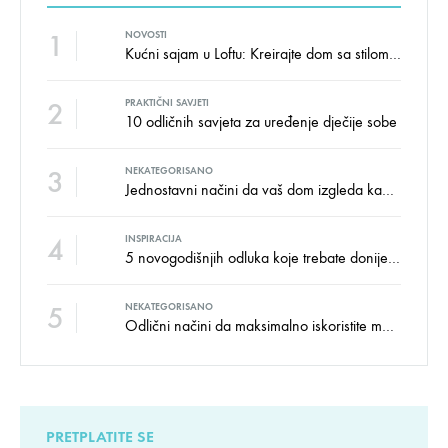
1
NOVOSTI
Kućni sajam u Loftu: Kreirajte dom sa stilom i udobnošću uz velike uštede!
2
PRAKTIČNI SAVJETI
10 odličnih savjeta za uređenje dječije sobe
3
NEKATEGORISANO
Jednostavni načini da vaš dom izgleda kao salon namještaja
4
INSPIRACIJA
5 novogodišnjih odluka koje trebate donijeti u vezi izgleda doma
5
NEKATEGORISANO
Odlični načini da maksimalno iskoristite male prostore
PRETPLATITE SE