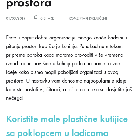
prostora
ZA
01/03/2019
0 SHARE
KOMENTARI ISKLJUČENI
PRAKTIČNI
TRIKOVI
Praktični
ZA
Detalji poput dobre organizacije mnogo znače kada su u
BOLJU
pitanju prostori kao što je kuhinja. Ponekad nam tokom
ORGANIZACIJU
trikovi
KUHINJSKOG
pripreme obroka kada moramo provoditi više vremena
PROSTORA
iznad radne površine u kuhinji padnu na pamet razne
za
ideje kako bismo mogli poboljšati organizaciju ovog
bolju
prostora. U nastavku vam donosimo najpopularnije ideje
koje ste poslali vi, čitaoci, a pišite nam ako se dosjetite još
organizaciju
nečega!
kuhinjskog
Koristite male plastične kutijice
prostora
sa poklopcem u ladicama