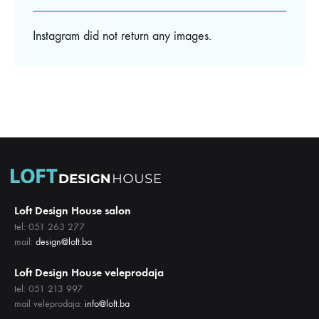
Instagram did not return any images.
Loft Design House salon
tel: 051 263 277
mail:
design@loft.ba
Loft Design House veleprodaja
tel: 051 213 997
mail veleprodaja:
info@loft.ba