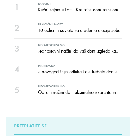
1
NOVOSTI
Kućni sajam u Loftu: Kreirajte dom sa stilom i udobnošću uz velike uštede!
2
PRAKTIČNI SAVJETI
10 odličnih savjeta za uređenje dječije sobe
3
NEKATEGORISANO
Jednostavni načini da vaš dom izgleda kao salon namještaja
4
INSPIRACIJA
5 novogodišnjih odluka koje trebate donijeti u vezi izgleda doma
5
NEKATEGORISANO
Odlični načini da maksimalno iskoristite male prostore
PRETPLATITE SE