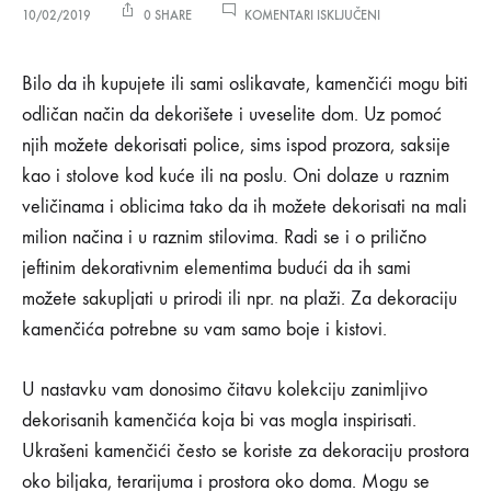
ZA
10/02/2019
0 SHARE
KOMENTARI ISKLJUČENI
SIMPATIČNE
DEKORACIJE
Simpatične
ZA
Bilo da ih kupujete ili sami oslikavate, kamenčići mogu biti
DOM
odličan način da dekorišete i uveselite dom. Uz pomoć
OD
dekoracije
KAMENČIĆA
njih možete dekorisati police, sims ispod prozora, saksije
kao i stolove kod kuće ili na poslu. Oni dolaze u raznim
za
veličinama i oblicima tako da ih možete dekorisati na mali
dom
milion načina i u raznim stilovima. Radi se i o prilično
jeftinim dekorativnim elementima budući da ih sami
od
možete sakupljati u prirodi ili npr. na plaži. Za dekoraciju
kamenčića
kamenčića potrebne su vam samo boje i kistovi.
U nastavku vam donosimo čitavu kolekciju zanimljivo
10/02/2019
dekorisanih kamenčića koja bi vas mogla inspirisati.
0
Ukrašeni kamenčići često se koriste za dekoraciju prostora
SHARE
oko biljaka, terarijuma i prostora oko doma. Mogu se