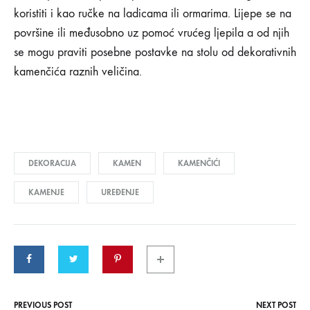
KOMENTARI
koristiti i kao ručke na ladicama ili ormarima. Lijepe se na
ISKLJUČENI
ZA
površine ili međusobno uz pomoć vrućeg ljepila a od njih
SIMPATIČNE
se mogu praviti posebne postavke na stolu od dekorativnih
DEKORACIJE
ZA
kamenčića raznih veličina.
DOM
OD
KAMENČIĆA
DEKORACIJA
KAMEN
KAMENČIĆI
KAMENJE
UREĐENJE
PREVIOUS POST
NEXT POST