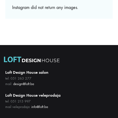
Instagram did not return any images.
Loft Design House salon
tel: 051 263 277
mail:
design@loft.ba
Loft Design House veleprodaja
tel: 051 213 997
mail veleprodaja:
info@loft.ba