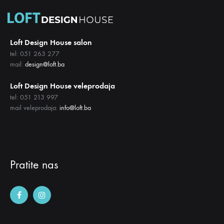
Loft Design House salon
tel: 051 263 277
mail:
design@loft.ba
Loft Design House veleprodaja
tel: 051 213 997
mail veleprodaja:
info@loft.ba
Pratite nas