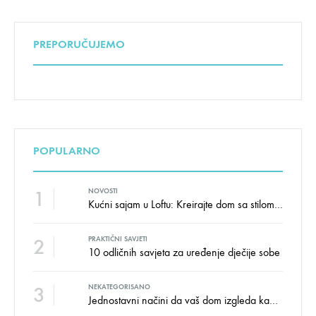
PREPORUČUJEMO
POPULARNO
1
NOVOSTI
Kućni sajam u Loftu: Kreirajte dom sa stilom i udobnošću uz velike uštede!
2
PRAKTIČNI SAVJETI
10 odličnih savjeta za uređenje dječije sobe
3
NEKATEGORISANO
Jednostavni načini da vaš dom izgleda kao salon namještaja