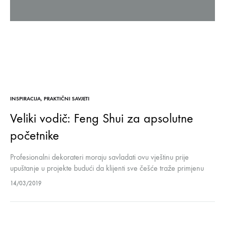
INSPIRACIJA
,
PRAKTIČNI SAVJETI
Veliki vodič: Feng Shui za apsolutne
početnike
Profesionalni dekorateri moraju savladati ovu vještinu prije
upuštanje u projekte budući da klijenti sve češće traže primjenu
Feng Shui tehnika prilikom uređenja enterijera. Jedna od ključnih
14/03/2019
stvari na kojima se…