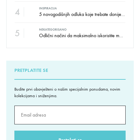
4
INSPIRACIJA
5 novogodišnjih odluka koje trebate donijeti u vezi izgleda doma
5
NEKATEGORISANO
Odlični načini da maksimalno iskoristite male prostore
PRETPLATITE SE
Budite prvi obavješteni o našim specijalnim ponudama, novim
kolekcijama i sniženjima.