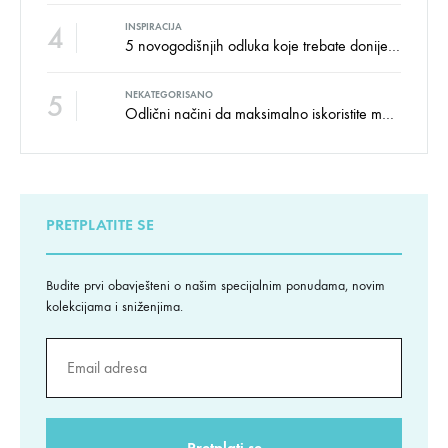
4
INSPIRACIJA
5 novogodišnjih odluka koje trebate donijeti u vezi izgleda doma
5
NEKATEGORISANO
Odlični načini da maksimalno iskoristite male prostore
PRETPLATITE SE
Budite prvi obavješteni o našim specijalnim ponudama, novim
kolekcijama i sniženjima.