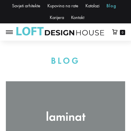
Savjeti arhitekte
Kupovina na rate
Katalozi
Blog
Karijera
Kontakt
0
BLOG
laminat