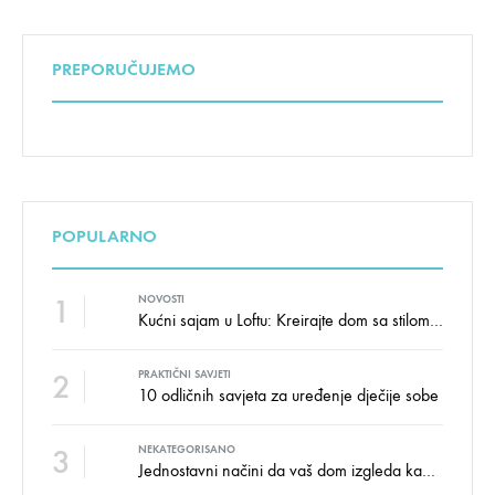
PREPORUČUJEMO
POPULARNO
1
NOVOSTI
Kućni sajam u Loftu: Kreirajte dom sa stilom i udobnošću uz velike uštede!
2
PRAKTIČNI SAVJETI
10 odličnih savjeta za uređenje dječije sobe
3
NEKATEGORISANO
Jednostavni načini da vaš dom izgleda kao salon namještaja