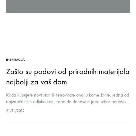
INSPIRACIJA
Zašto su podovi od prirodnih materijala
najbolji za vaš dom
Kada kupujete novi stan ili renovirate onaj u kome živite, jedna od
najznačajnijih odluka koju treba da donesete jeste izbor podova.
Odabir pravih podova za porodični dom, njegovo postavljanje i…
21/11/2019