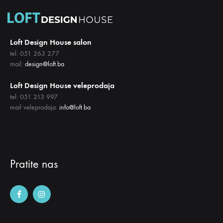
Loft Design House salon
tel: 051 263 277
mail:
design@loft.ba
Loft Design House veleprodaja
tel: 051 213 997
mail veleprodaja:
info@loft.ba
Pratite nas