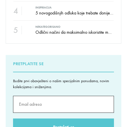
4
INSPIRACIJA
5 novogodišnjih odluka koje trebate donijeti u vezi izgleda doma
5
NEKATEGORISANO
Odlični načini da maksimalno iskoristite male prostore
PRETPLATITE SE
Budite prvi obavješteni o našim specijalnim ponudama, novim
kolekcijama i sniženjima.