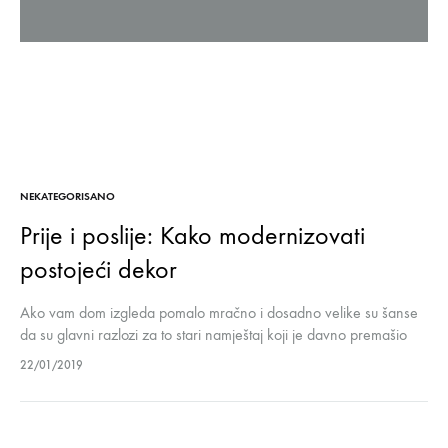
NEKATEGORISANO
Prije i poslije: Kako modernizovati
postojeći dekor
Ako vam dom izgleda pomalo mračno i dosadno velike su šanse
da su glavni razlozi za to stari namještaj koji je davno premašio
svoj rok trajanja i prilično monoton odabir…
22/01/2019