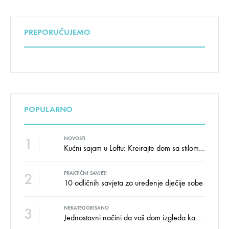
PREPORUČUJEMO
POPULARNO
1
NOVOSTI
Kućni sajam u Loftu: Kreirajte dom sa stilom i udobnošću uz velike uštede!
2
PRAKTIČNI SAVJETI
10 odličnih savjeta za uređenje dječije sobe
3
NEKATEGORISANO
Jednostavni načini da vaš dom izgleda kao salon namještaja