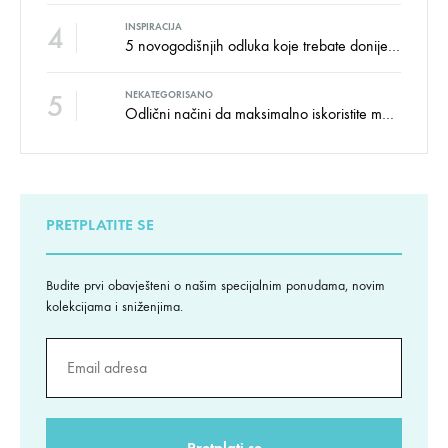
4
INSPIRACIJA
5 novogodišnjih odluka koje trebate donijeti u vezi izgleda doma
5
NEKATEGORISANO
Odlični načini da maksimalno iskoristite male prostore
PRETPLATITE SE
Budite prvi obavješteni o našim specijalnim ponudama, novim
kolekcijama i sniženjima.