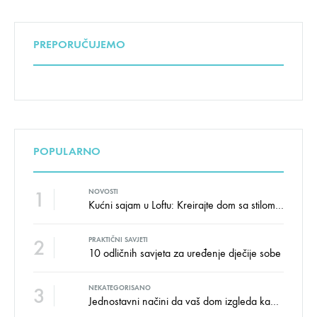
PREPORUČUJEMO
POPULARNO
1
NOVOSTI
Kućni sajam u Loftu: Kreirajte dom sa stilom i udobnošću uz velike uštede!
2
PRAKTIČNI SAVJETI
10 odličnih savjeta za uređenje dječije sobe
3
NEKATEGORISANO
Jednostavni načini da vaš dom izgleda kao salon namještaja