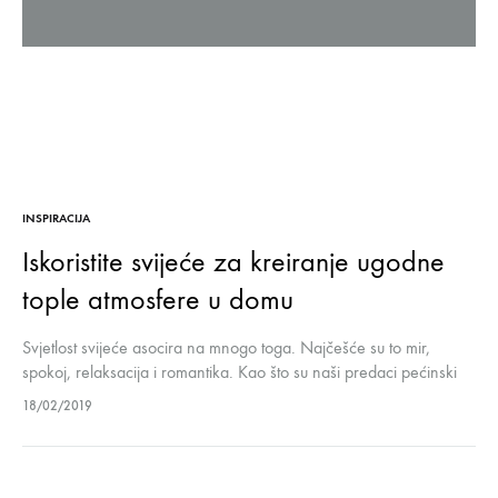
INSPIRACIJA
Iskoristite svijeće za kreiranje ugodne
tople atmosfere u domu
Svjetlost svijeće asocira na mnogo toga. Najčešće su to mir,
spokoj, relaksacija i romantika. Kao što su naši predaci pećinski
ljudi bili privučeni svjetlošću vatre tako i nas danas privlači…
18/02/2019