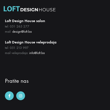
Loft Design House salon
tel: 051 263 277
mail:
design@loft.ba
Loft Design House veleprodaja
tel: 051 213 997
mail veleprodaja:
info@loft.ba
Pratite nas