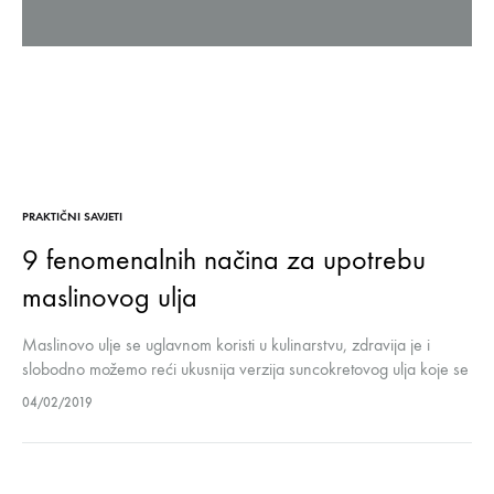
PRAKTIČNI SAVJETI
9 fenomenalnih načina za upotrebu
maslinovog ulja
Maslinovo ulje se uglavnom koristi u kulinarstvu, zdravija je i
slobodno možemo reći ukusnija verzija suncokretovog ulja koje se
nešto češće koristi. Ali, jeste li znali da maslinovo ulje osim…
04/02/2019