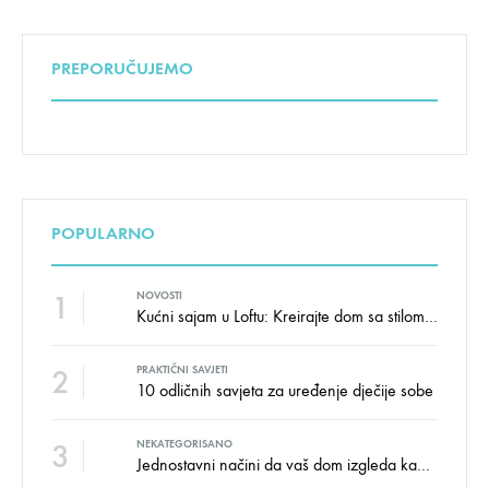
PREPORUČUJEMO
POPULARNO
1
NOVOSTI
Kućni sajam u Loftu: Kreirajte dom sa stilom i udobnošću uz velike uštede!
2
PRAKTIČNI SAVJETI
10 odličnih savjeta za uređenje dječije sobe
3
NEKATEGORISANO
Jednostavni načini da vaš dom izgleda kao salon namještaja