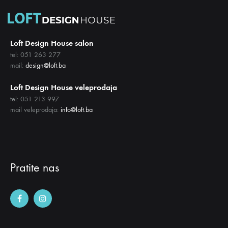
Loft Design House salon
tel: 051 263 277
mail:
design@loft.ba
Loft Design House veleprodaja
tel: 051 213 997
mail veleprodaja:
info@loft.ba
Pratite nas