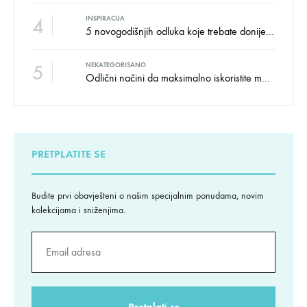
4
INSPIRACIJA
5 novogodišnjih odluka koje trebate donijeti u vezi izgleda doma
5
NEKATEGORISANO
Odlični načini da maksimalno iskoristite male prostore
PRETPLATITE SE
Budite prvi obavješteni o našim specijalnim ponudama, novim
kolekcijama i sniženjima.