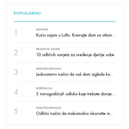
POPULARNO
1
NOVOSTI
Kućni sajam u Loftu: Kreirajte dom sa stilom i udobnošću uz velike uštede!
2
PRAKTIČNI SAVJETI
10 odličnih savjeta za uređenje dječije sobe
3
NEKATEGORISANO
Jednostavni načini da vaš dom izgleda kao salon namještaja
4
INSPIRACIJA
5 novogodišnjih odluka koje trebate donijeti u vezi izgleda doma
5
NEKATEGORISANO
Odlični načini da maksimalno iskoristite male prostore