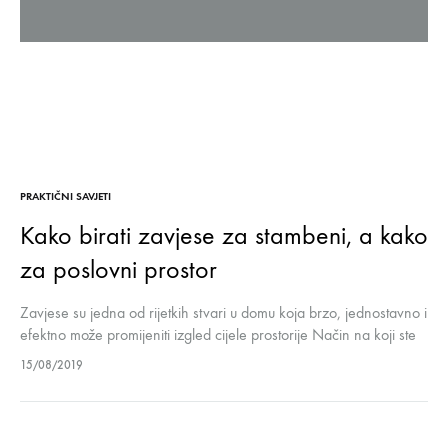
PRAKTIČNI SAVJETI
Kako birati zavjese za stambeni, a kako
za poslovni prostor
Zavjese su jedna od rijetkih stvari u domu koja brzo, jednostavno i
efektno može promijeniti izgled cijele prostorije Način na koji ste
uredili svoj dom puno govori o vama i…
15/08/2019