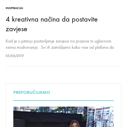
INSPIRACIJA
4 kreativna načina da postavite
zavjese
Kad je u pitanju postavljanje zavjesa na prozore tu uglavnom
nema mudrovanja. Svi ih zamišljamo kako vise od plafona do
poda ili do kraja prozora. Tako su funkcionalne, izgledaju
05/04/2019
atraktivno…
PREPORUČUJEMO