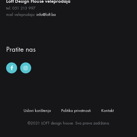
Loft Design House veleprodaja
tel: 051 213 997
mail veleprodaja:
info@loft.ba
Pratite nas
Uslovi korištenja
Politika privatnosti
Kontakt
©2021 LOFT design house. Sva prava zadržana.