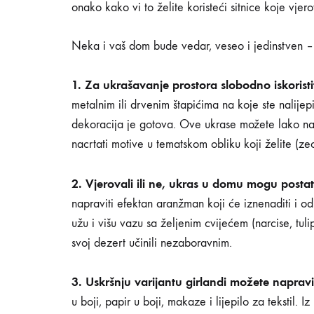
onako kako vi to želite koristeći sitnice koje vjer
ukrase
Neka i vaš dom bude vedar, veseo i jedinstven – 
koje
1. Za ukrašavanje prostora slobodno iskoristit
metalnim ili drvenim štapićima na koje ste nalijep
možete
dekoracija je gotova. Ove ukrase možete lako nap
nacrtati motive u tematskom obliku koji želite (zec, 
sami
2. Vjerovali ili ne, ukras u domu mogu posta
napraviti efektan aranžman koji će iznenaditi i o
napraviti
užu i višu vazu sa željenim cvijećem (narcise, tul
svoj dezert učinili nezaboravnim.
3. Uskršnju varijantu girlandi možete napravi
16/04/2020
u boji, papir u boji, makaze i lijepilo za tekstil. 
0