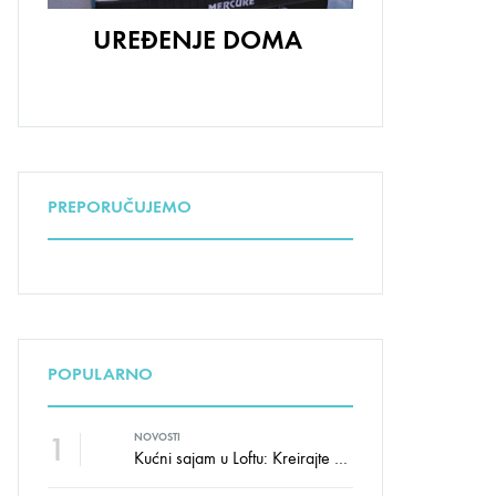
UREĐENJE DOMA
PREPORUČUJEMO
POPULARNO
1
NOVOSTI
Kućni sajam u Loftu: Kreirajte dom sa stilom i udobnošću uz velike uštede!