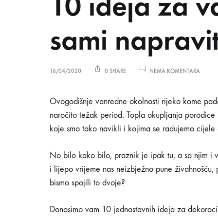
10 ideja za v
NO
sami napravit
NA
16/04/2020
0 SHARE
NEMA KOMENTARA
10
IDEJA
ZA
10
Ovogodišnje vanredne okolnosti rijeko kome padaj
VASKR
naročito težak period. Topla okupljanja porodice 
UKRAS
KOJE
koje smo tako navikli i kojima se radujemo cijele 
ideja
MOŽET
SAMI
NAPRAV
No bilo kako bilo, praznik je ipak tu, a sa njim i
za
i lijepo vrijeme nas neizbježno pune živahnošću, 
bismo spojili to dvoje?
vaskršnje
Donosimo vam 10 jednostavnih ideja za dekoraci