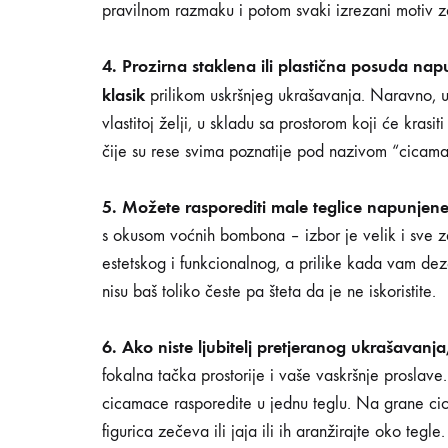
pravilnom razmaku i potom svaki izrezani motiv zali
SHARE
NEMA
4. Prozirna staklena ili plastična posuda na
KOMENTARA
NA
klasik
prilikom uskršnjeg ukrašavanja. Naravno, umj
10
IDEJA
vlastitoj želji, u skladu sa prostorom koji će kra
ZA
čije su rese svima poznatije pod nazivom “cicamace
VASKRŠNJE
UKRASE
KOJE
5. Možete rasporediti male teglice napunjene 
MOŽETE
SAMI
s okusom voćnih bombona – izbor je velik i sve zav
NAPRAVITI
estetskog i funkcionalnog, a prilike kada vam dez
nisu baš toliko česte pa šteta da je ne iskoristite.
6. Ako niste ljubitelj pretjeranog ukrašavan
fokalna tačka prostorije i vaše vaskršnje proslave.
cicamace rasporedite u jednu teglu. Na grane cica
figurica zečeva ili jaja ili ih aranžirajte oko te