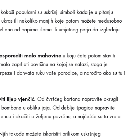
i kokoši popularni su uskršnji simboli kada je u pitanju
i ukras ili nekoliko manjih koje potom možete međusobno
vljena od papirne slame ili umjetnog perja da izgledaju
 rasporediti malo mahovine
u koju ćete potom staviti
alo zaprljati površinu na kojoj se nalazi, stoga je
 trpeze i dohvata ruku vaše porodice, a naročito ako su tu i
i lijep vjenčić.
Od čvršćeg kartona napravite okrugli
de bombone u obliku jaja. Od deblje špagice napravite
nca i okačiti o željenu površinu, a najčešće su to vrata.
Njih takođe možete iskoristiti prilikom uskršnjeg