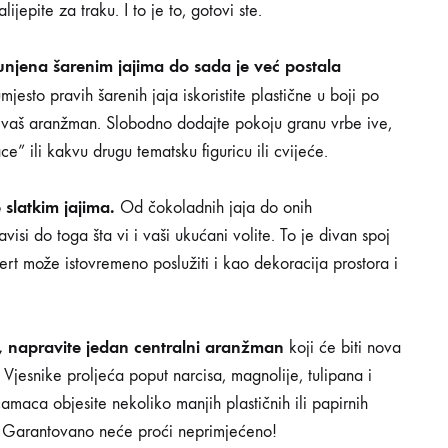
jepite za traku. I to je to, gotovi ste.
punjena šarenim jajima do sada je već postala
esto pravih šarenih jaja iskoristite plastične u boji po
siti vaš aranžman. Slobodno dodajte pokoju granu vrbe ive,
” ili kakvu drugu tematsku figuricu ili cvijeće.
slatkim jajima.
Od čokoladnih jaja do onih
isi do toga šta vi i vaši ukućani volite. To je divan spoj
ert može istovremeno poslužiti i kao dekoracija prostora i
ja, napravite jedan centralni aranžman
koji će biti nova
 Vjesnike proljeća poput narcisa, magnolije, tulipana i
maca objesite nekoliko manjih plastičnih ili papirnih
gle. Garantovano neće proći neprimjećeno!