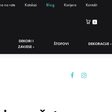
na na rate
Katalozi
Blog
Karijera
Kontakt
0
DEKORI I
ŠTOFOVI
DEKORACIJE
+
ZAVJESE
+
Facebook
Instagram