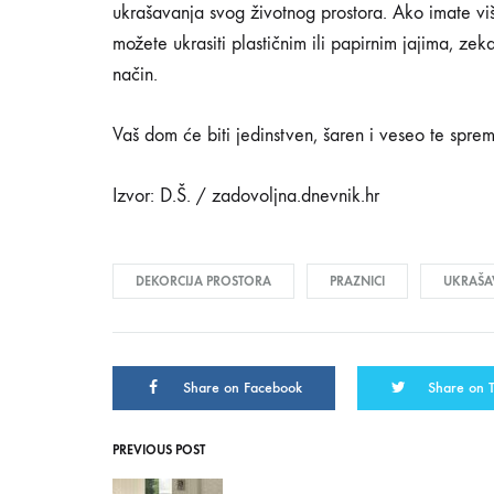
ukrašavanja svog životnog prostora. Ako imate vi
možete ukrasiti plastičnim ili papirnim jajima, zek
način.
Vaš dom će biti jedinstven, šaren i veseo te spre
Izvor: D.Š. / zadovoljna.dnevnik.hr
DEKORCIJA PROSTORA
PRAZNICI
UKRAŠA
Share on Facebook
Share on T
PREVIOUS POST
Post