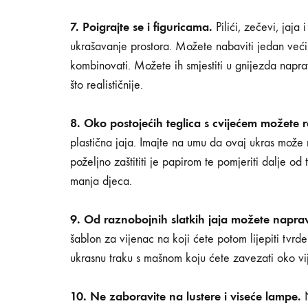
7. Poigrajte se i figuricama.
Pilići, zečevi, jaja 
ukrašavanje prostora. Možete nabaviti jedan već
kombinovati. Možete ih smjestiti u gnijezda napra
što realističnije.
8. Oko postojećih teglica s cvijećem možete
plastična jaja. Imajte na umu da ovaj ukras može m
poželjno zaštititi je papirom te pomjeriti dalje od
manja djeca.
9. Od raznobojnih slatkih jaja možete napravit
šablon za vijenac na koji ćete potom lijepiti tvr
ukrasnu traku s mašnom koju ćete zavezati oko vije
10. Ne zaboravite na lustere i viseće lampe.