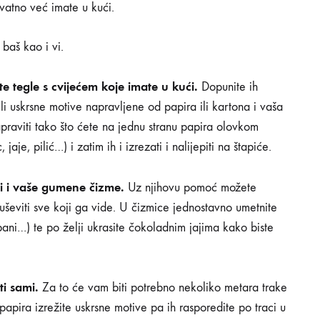
ovatno već imate u kući.
baš kao i vi.
e tegle s cvijećem koje imate u kući.
Dopunite ih
ili uskrsne motive napravljene od papira ili kartona i vaša
raviti tako što ćete na jednu stranu papira olovkom
jaje, pilić…) i zatim ih i izrezati i nalijepiti na štapiće.
ti i vaše gumene čizme.
Uz njihovu pomoć možete
duševiti sve koji ga vide. U čizmice jednostavno umetnite
ipani…) te po želji ukrasite čokoladnim jajima kako biste
ti sami.
Za to će vam biti potrebno nekoliko metara trake
Iz papira izrežite uskrsne motive pa ih rasporedite po traci u