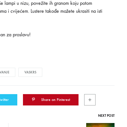
še lampi u nizu, povežite ih granom koju potom
ama i cvijećem. Lustere takođe možete ukrasiti na isti
man za proslavu!
VANJE
VASKRS
witter
Share on Pinterest
NEXT POST