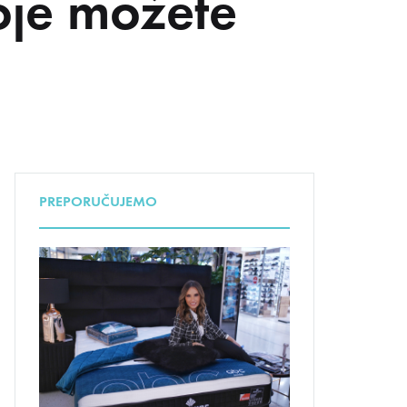
oje možete
UDA
PREPORUČUJEMO