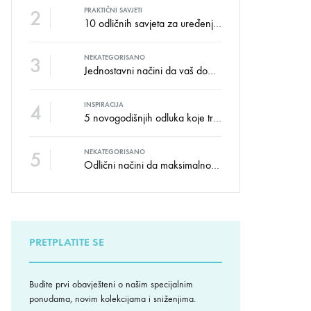
2
PRAKTIČNI SAVJETI
10 odličnih savjeta za uređenje dječije sobe
3
NEKATEGORISANO
Jednostavni načini da vaš dom izgleda kao salon namještaja
4
INSPIRACIJA
5 novogodišnjih odluka koje trebate donijeti u vezi izgleda doma
5
NEKATEGORISANO
Odlični načini da maksimalno iskoristite male prostore
PRETPLATITE SE
Budite prvi obavješteni o našim specijalnim
ponudama, novim kolekcijama i sniženjima.