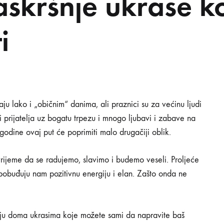
askršnje ukrase k
VOSTI
INSPIRACIJA
PRAKTIČNI SAVJETI
PON
i
u lako i „običnim“ danima, ali praznici su za većinu ljudi
ŠNJE
i prijatelja uz bogatu trpezu i mnogo ljubavi i zabave na
E
godine ovaj put će poprimiti malo drugačiji oblik.
E
ITI
 vrijeme da se radujemo, slavimo i budemo veseli. Proljeće
pobuđuju nam pozitivnu energiju i elan. Zašto onda ne
ju doma ukrasima koje možete sami da napravite baš