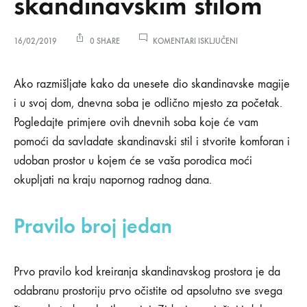
skandinavskim stilom
ZA
16/02/2019
0 SHARE
KOMENTARI ISKLJUČENI
6
NAČINA
6
DA
Ako razmišljate kako da unesete dio skandinavske magije
EKSPERIMENTIŠETE
i u svoj dom, dnevna soba je odlično mjesto za početak.
SA
načina
SKANDINAVSKIM
Pogledajte primjere ovih dnevnih soba koje će vam
STILOM
pomoći da savladate skandinavski stil i stvorite komforan i
da
udoban prostor u kojem će se vaša porodica moći
eksperimentišete
okupljati na kraju napornog radnog dana.
sa
Pravilo broj jedan
skandinavskim
stilom
Prvo pravilo kod kreiranja skandinavskog prostora je da
odabranu prostoriju prvo očistite od apsolutno sve svega