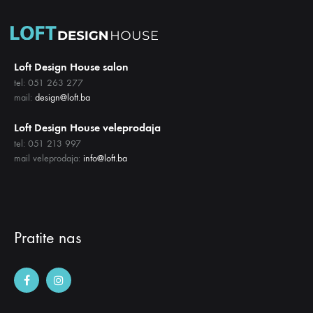
Loft Design House salon
tel: 051 263 277
mail:
design@loft.ba
Loft Design House veleprodaja
tel: 051 213 997
mail veleprodaja:
info@loft.ba
Pratite nas