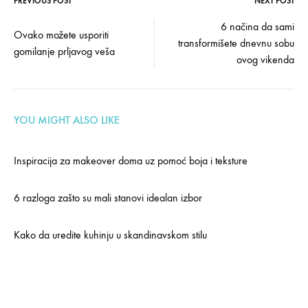
PREVIOUS POST
NEXT POST
Post
6 načina da sami
Ovako možete usporiti
transformišete dnevnu sobu
navigation
gomilanje prljavog veša
ovog vikenda
YOU MIGHT ALSO LIKE
Inspiracija za makeover doma uz pomoć boja i teksture
6 razloga zašto su mali stanovi idealan izbor
Kako da uredite kuhinju u skandinavskom stilu