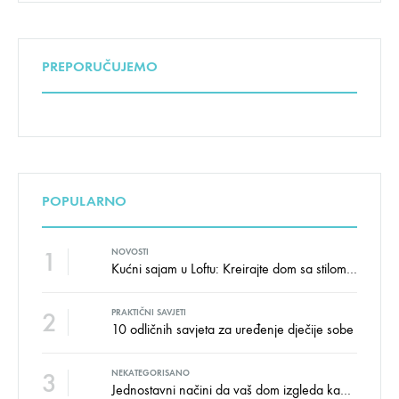
PREPORUČUJEMO
POPULARNO
1
NOVOSTI
Kućni sajam u Loftu: Kreirajte dom sa stilom i udobnošću uz velike uštede!
2
PRAKTIČNI SAVJETI
10 odličnih savjeta za uređenje dječije sobe
3
NEKATEGORISANO
Jednostavni načini da vaš dom izgleda kao salon namještaja