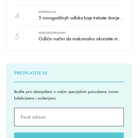
4
INSPIRACIJA
5 novogodišnjih odluka koje trebate donijeti u vezi izgleda doma
5
NEKATEGORISANO
Odlični načini da maksimalno iskoristite male prostore
PRETPLATITE SE
Budite prvi obavješteni o našim specijalnim ponudama, novim
kolekcijama i sniženjima.