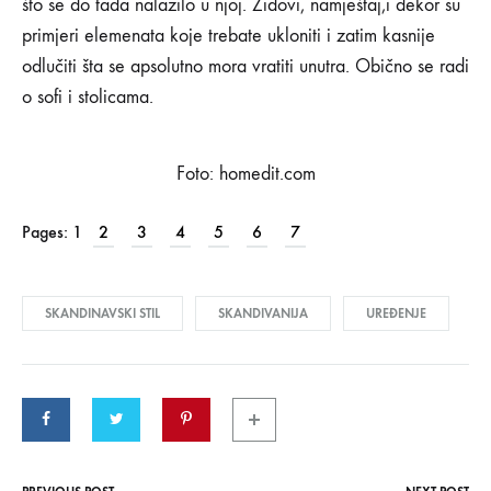
što se do tada nalazilo u njoj. Zidovi, namještaj,i dekor su
16/02/2019
primjeri elemenata koje trebate ukloniti i zatim kasnije
0
odlučiti šta se apsolutno mora vratiti unutra. Obično se radi
SHARE
o sofi i stolicama.
KOMENTARI
ISKLJUČENI
ZA
6
Foto: homedit.com
NAČINA
DA
EKSPERIMENTIŠETE
Pages:
1
2
3
4
5
6
7
SA
SKANDINAVSKIM
STILOM
SKANDINAVSKI STIL
SKANDIVANIJA
UREĐENJE