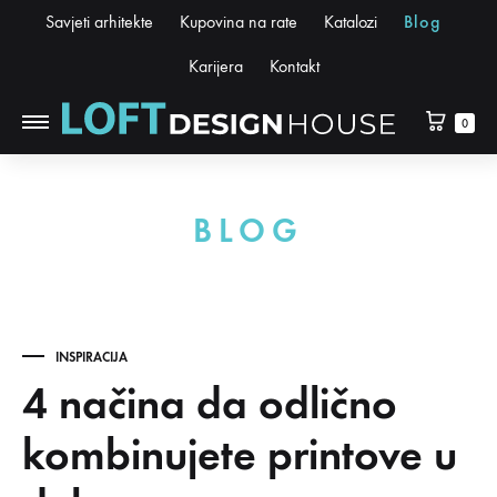
Savjeti arhitekte
Kupovina na rate
Katalozi
Blog
Karijera
Kontakt
0
BLOG
INSPIRACIJA
4 načina da odlično
kombinujete printove u