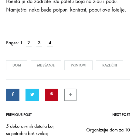
dekoru
Poenta je da zadržite istu paletu boja na zidu i podu.
Namještaj neka bude potpuni kontrast, poput ove fotelje.
10/01/2019
0
SHARE
Pages:
1
2
3
4
KOMENTARI
ISKLJUČENI
ZA
4
DOM
MIJEŠANJE
PRINTOVI
RAZLIČITI
NAČINA
DA
ODLIČNO
KOMBINUJETE
PRINTOVE
U
DEKORU
PREVIOUS POST
NEXT POST
Post
5 dekorativnih detalja koji
Organizujte dom za 10
su potrebni baš svakoj