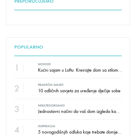
PREPORUČUJEMO
POPULARNO
1
NOVOSTI
Kućni sajam u Loftu: Kreirajte dom sa stilom i udobnošću uz velike uštede!
2
PRAKTIČNI SAVJETI
10 odličnih savjeta za uređenje dječije sobe
3
NEKATEGORISANO
Jednostavni načini da vaš dom izgleda kao salon namještaja
4
INSPIRACIJA
5 novogodišnjih odluka koje trebate donijeti u vezi izgleda doma