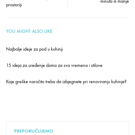
navigation
minuta ili manje
prostoriji
YOU MIGHT ALSO LIKE
Najbolje ideje za pod u kuhinji
15 ideja za uređenje doma za sva vremena i stilove
Koje greške naročito treba da izbjegnete pri renoviranju kuhinje?
PREPORUČUJEMO