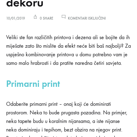
dekoru
ZA
10/01/2019
0 SHARE
KOMENTARI ISKLJUČENI
4
NAČINA
4
DA
Veliki ste fan različitih printova i dezena ali se bojite da ih
ODLIČNO
miješate zato što mislite da efekt neće biti baš najbolji? Za
KOMBINUJETE
načina
PRINTOVE
uspješno kombinovanje printova u domu potrebno vam je
U
samo malo hrabrosti i da pratite naredna četiri savjeta.
DEKORU
da
odlično
Primarni print
kombinujete
Odaberite primarni print – onaj koji će dominirati
printove
prostorom. Neka to bude prugasta pozadina. Na primjer,
u
neka tapete budu u koralnim nijansama, a iste nijanse
neka dominiraju i tepihom, bezt obzira na njegov print.