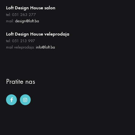
Loft Design House salon
tel: 051 263 277
mail:
design@loft.ba
Loft Design House veleprodaja
tel: 051 213 997
mail veleprodaja:
info@loft.ba
Pratite nas