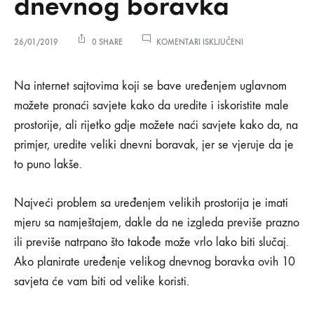
dnevnog boravka
ZA
26/01/2019
0 SHARE
KOMENTARI ISKLJUČENI
10
NAJVAŽNIJIH
10
SAVJETA
Na internet sajtovima koji se bave uređenjem uglavnom
ZA
možete pronaći savjete kako da uredite i iskoristite male
UREĐENJE
najvažnijih
VELIKOG
prostorije, ali rijetko gdje možete naći savjete kako da, na
DNEVNOG
primjer, uredite veliki dnevni boravak, jer se vjeruje da je
BORAVKA
savjeta
to puno lakše.
za
Najveći problem sa uređenjem velikih prostorija je imati
uređenje
mjeru sa namještajem, dakle da ne izgleda previše prazno
ili previše natrpano što takođe može vrlo lako biti slučaj.
velikog
Ako planirate uređenje velikog dnevnog boravka ovih 10
dnevnog
savjeta će vam biti od velike koristi.