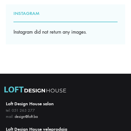
INSTAGRAM
Instagram did not return any images.
Loft Design House salon
tel: 051 263 277
mail:
design@loft.ba
Loft Design House veleprodaja