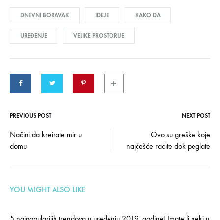
DNEVNI BORAVAK
IDEJE
KAKO DA
UREĐENJE
VELIKE PROSTORIJE
PREVIOUS POST
NEXT POST
Post
Načini da kreirate mir u
Ovo su greške koje
domu
najčešće radite dok peglate
navigation
YOU MIGHT ALSO LIKE
5 najpopularijih trendova u uređenju 2019. godine! Imate li neki u