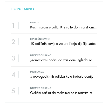
POPULARNO
1
NOVOSTI
Kućni sajam u Loftu: Kreirajte dom sa stilom i udobnošću uz velike uštede!
2
PRAKTIČNI SAVJETI
10 odličnih savjeta za uređenje dječije sobe
3
NEKATEGORISANO
Jednostavni načini da vaš dom izgleda kao salon namještaja
4
INSPIRACIJA
5 novogodišnjih odluka koje trebate donijeti u vezi izgleda doma
5
NEKATEGORISANO
Odlični načini da maksimalno iskoristite male prostore