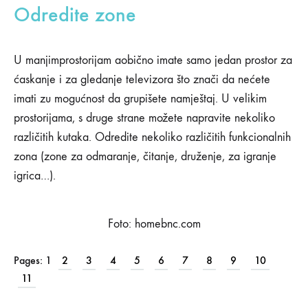
boravka
Odredite zone
26/01/2019
U manjimprostorijam aobično imate samo jedan prostor za
0
SHARE
ćaskanje i za gledanje televizora što znači da nećete
imati zu mogućnost da grupišete namještaj. U velikim
KOMENTARI
ISKLJUČENI
prostorijama, s druge strane možete napravite nekoliko
ZA
različitih kutaka. Odredite nekoliko različitih funkcionalnih
10
NAJVAŽNIJIH
zona (zone za odmaranje, čitanje, druženje, za igranje
SAVJETA
igrica…).
ZA
UREĐENJE
VELIKOG
DNEVNOG
Foto: homebnc.com
BORAVKA
Pages:
1
2
3
4
5
6
7
8
9
10
11