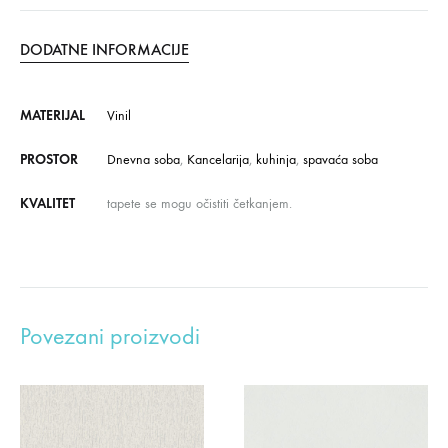
DODATNE INFORMACIJE
MATERIJAL
Vinil
PROSTOR
Dnevna soba
,
Kancelarija
,
kuhinja
,
spavaća soba
KVALITET
tapete se mogu očistiti četkanjem.
Povezani proizvodi