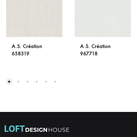
A.S. Création
A.S. Création
658319
967718
DODAJ
DODA
NA
NA
LISTU
LISTU
ŽELJA
ŽELJA