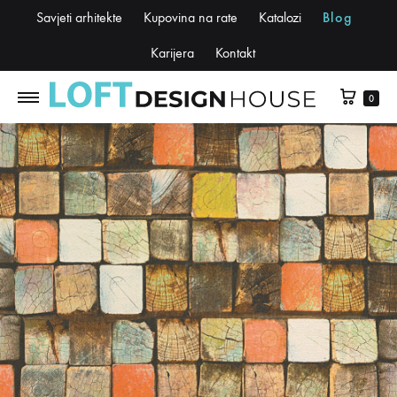
Savjeti arhitekte
Kupovina na rate
Katalozi
Blog
Karijera
Kontakt
0