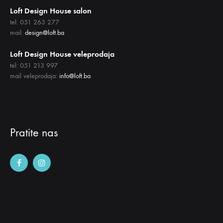
Loft Design House salon
tel: 051 263 277
mail:
design@loft.ba
Loft Design House veleprodaja
tel: 051 213 997
mail veleprodaja:
info@loft.ba
Pratite nas