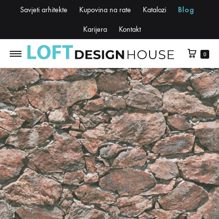
Savjeti arhitekte
Kupovina na rate
Katalozi
Blog
Karijera
Kontakt
0