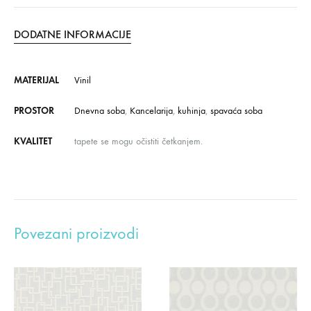
DODATNE INFORMACIJE
MATERIJAL
Vinil
PROSTOR
Dnevna soba
,
Kancelarija
,
kuhinja
,
spavaća soba
KVALITET
tapete se mogu očistiti četkanjem.
Povezani proizvodi