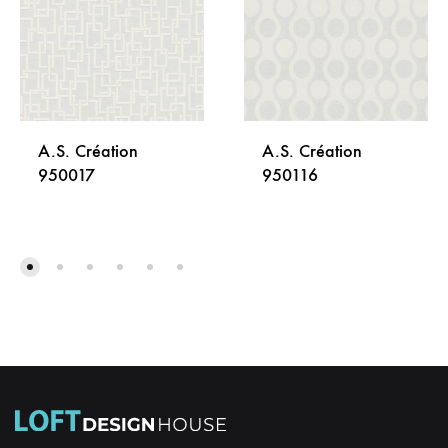
A.S. Création
A.S. Création
950017
950116
DODAJ
DODA
NA
NA
LISTU
LISTU
ŽELJA
ŽELJA