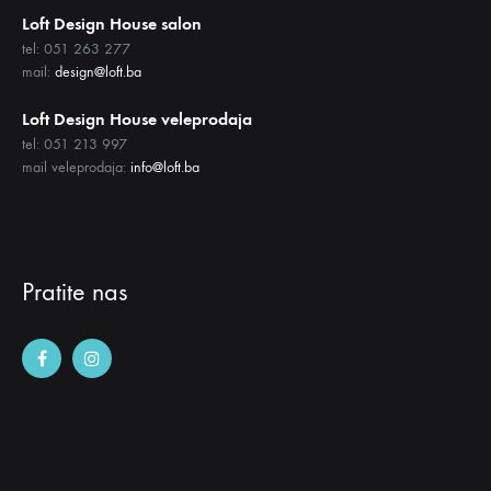
Loft Design House salon
tel: 051 263 277
mail:
design@loft.ba
Loft Design House veleprodaja
tel: 051 213 997
mail veleprodaja:
info@loft.ba
Pratite nas