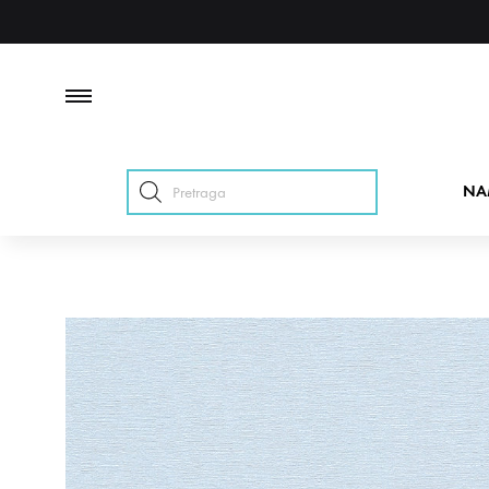
Products
NA
search