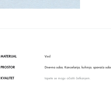
MATERIJAL
Vinil
PROSTOR
Dnevna soba
,
Kancelarija
,
kuhinja
,
spavaća sob
KVALITET
tapete se mogu očistiti četkanjem.