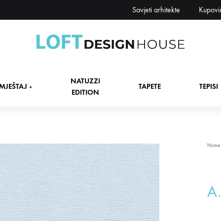
Savjeti arhitekte
Kupovi
Loft
Namještaj,
Design
tapete,
NATUZZI
House
tepisi
MJEŠTAJ
TAPETE
TEPISI
+
EDITION
dekori
i
zavjese,
dekoracije,
+
Home
rasvjeta
+
A
+
+