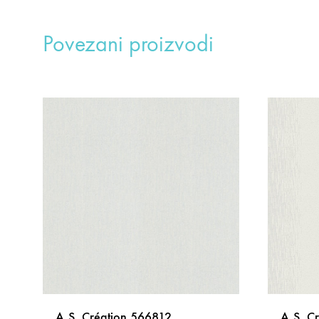
Povezani proizvodi
A.S. Création 566812
A.S. C