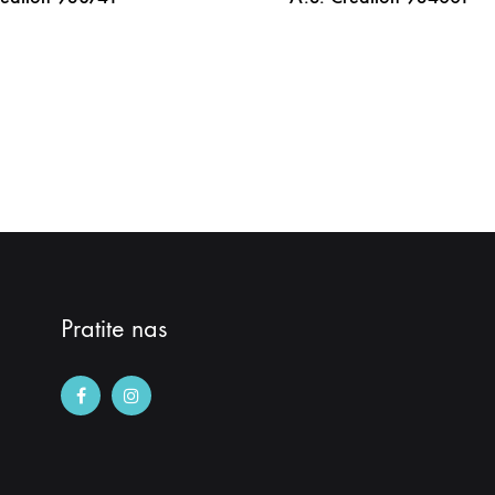
DODAJ
NA
LISTU
ŽELJA
Pratite nas