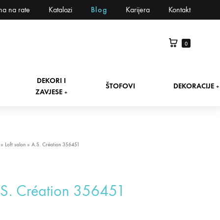
na na rate
Katalozi
Blog
Karijera
Kontakt
0
DEKORI I
ŠTOFOVI
DEKORACIJE
+
ZAVJESE
+
»
Loft salon
»
A.S. Création 356451
.S. Création 356451