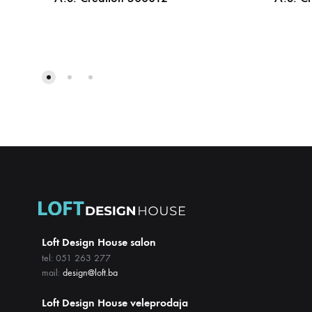
DODAJ
NA
LISTU
ŽELJA
Loft Design House salon
tel: 051 263 277
mail:
design@loft.ba
Loft Design House veleprodaja