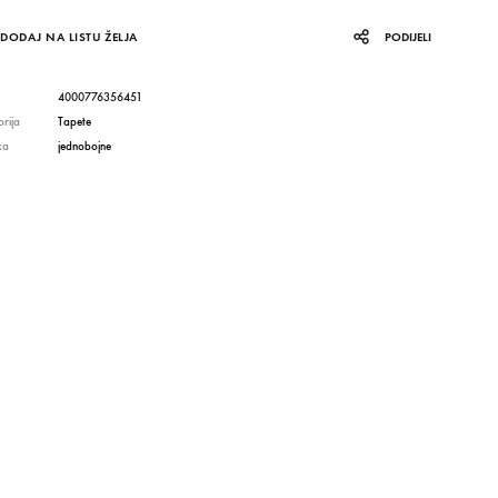
DODAJ NA LISTU ŽELJA
PODIJELI
4000776356451
rija
Tapete
ka
jednobojne