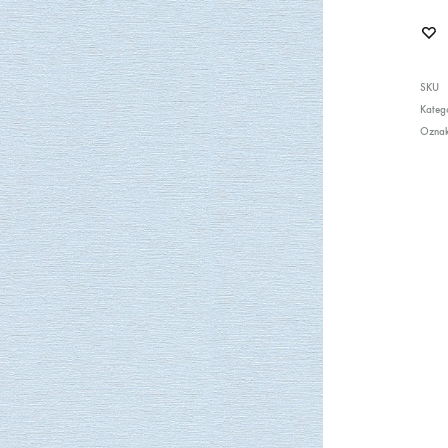
SKU
Katego
Ozna