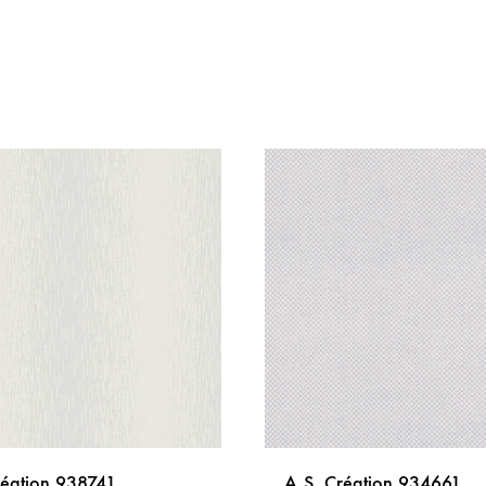
réation 938741
A.S. Création 934661