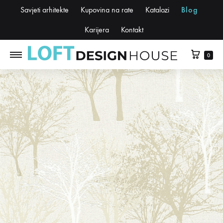
Savjeti arhitekte
Kupovina na rate
Katalozi
Blog
Karijera
Kontakt
0