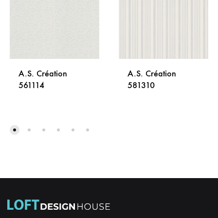
A.S. Création
A.S. Création
561114
581310
DODAJ
DODA
NA
NA
LISTU
LISTU
ŽELJA
ŽELJA