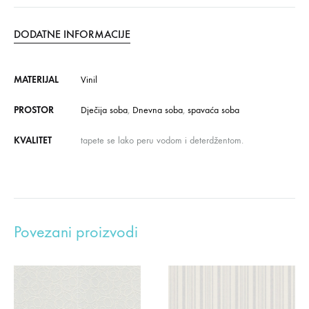
DODATNE INFORMACIJE
MATERIJAL
Vinil
PROSTOR
Dječija soba
,
Dnevna soba
,
spavaća soba
KVALITET
tapete se lako peru vodom i deterdžentom.
Povezani proizvodi