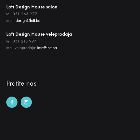
Loft Design House salon
tel: 051 263 277
mail:
design@loft.ba
Loft Design House veleprodaja
tel: 051 213 997
mail veleprodaja:
info@loft.ba
Pratite nas